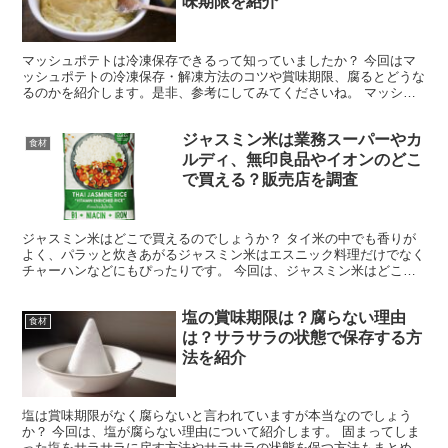
味期限を紹介
マッシュポテトは冷凍保存できるって知っていましたか？ 今回はマ
ッシュポテトの冷凍保存・解凍方法のコツや賞味期限、腐るとどうな
るのかを紹介します。是非、参考にしてみてくださいね。 マッシュ
ポテトは冷凍保存ができる！ マッシュポテトはポイントを...
ジャスミン米は業務スーパーやカ
食材
ルディ、無印良品やイオンのどこ
で買える？販売店を調査
ジャスミン米はどこで買えるのでしょうか？ タイ米の中でも香りが
よく、パラッと炊きあがるジャスミン米はエスニック料理だけでなく
チャーハンなどにもぴったりです。 今回は、ジャスミン米はどこで
買えるのか？業務スーパーやカルディ、無印良品やイオンな...
塩の賞味期限は？腐らない理由
食材
は？サラサラの状態で保存する方
法を紹介
塩は賞味期限がなく腐らないと言われていますが本当なのでしょう
か？ 今回は、塩が腐らない理由について紹介します。 固まってしま
った塩をサラサラに戻す方法やサラサラの状態を保つ方法もまとめま