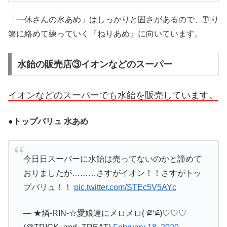
「一休さんの水あめ」はしっかりと固さがあるので、割り
箸に絡めて練っていく『ねりあめ』に向いています。
水飴の販売店③イオンなどのスーパー
イオンなどのスーパーでも水飴を販売しています。
●
トップバリュ 水あめ
今日日スーパーに水飴は売ってないのかと諦めて
おりましたが………さすがイオン！！さすがトッ
プバリュ！！
pic.twitter.com/STEc5V5AYc
— ★燐-RIN-☆愛娘達にメロメロ( ᵒ̴̶̷᷄꒳ᵒ̴̶̷᷅ )♡♡♡