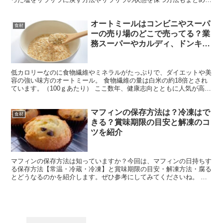
したので、ぜひ参考にしてみてください。 塩には賞味期限...
オートミールはコンビニやスーパ
食材
ーの売り場のどこで売ってる？業
務スーパーやカルディ、ドンキに
もある？
低カロリーなのに食物繊維やミネラルがたっぷりで、ダイエットや美
容の強い味方のオートミール。 食物繊維の量は白米の約18倍とされ
ています。（100ｇあたり） ここ数年、健康志向とともに人気が高ま
ってきたオートミールは、お店で品切れになることも...
マフィンの保存方法は？冷凍はで
食材
きる？賞味期限の目安と解凍のコ
ツを紹介
マフィンの保存方法は知っていますか？今回は、マフィンの日持ちす
る保存方法【常温・冷蔵・冷凍】と賞味期限の目安・解凍方法・腐る
とどうなるのかを紹介します。ぜひ参考にしてみてくださいね。 マ
フィンの保存方法は？ マフィンはどのように保存をすれば...