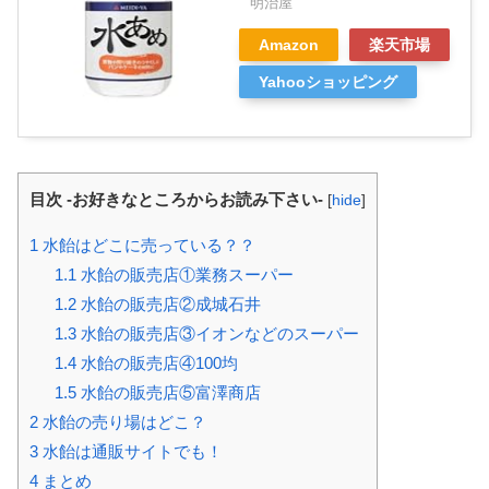
明治屋
Amazon
楽天市場
Yahooショッピング
目次 -お好きなところからお読み下さい-
[
hide
]
1
水飴はどこに売っている？？
1.1
水飴の販売店①業務スーパー
1.2
水飴の販売店②成城石井
1.3
水飴の販売店③イオンなどのスーパー
1.4
水飴の販売店④100均
1.5
水飴の販売店⑤富澤商店
2
水飴の売り場はどこ？
3
水飴は通販サイトでも！
4
まとめ