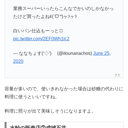
業務スーパーいったらこんなでかいのしかなかっ
たけど買ったよねꉂ(ˊᗜˋ*)ヶﾗヶﾗ
白いパン仕込もーっと🍞
pic.twitter.com/2EF0Wh1lc2
— ななちょす(‘◇’)ゞ (@itounanachos)
June 25,
2020
容量が多いので、使いきれなかった場合は砂糖の代わりに
料理に使うといいですね。
料理に照りが出て美味しそうになりますよ。