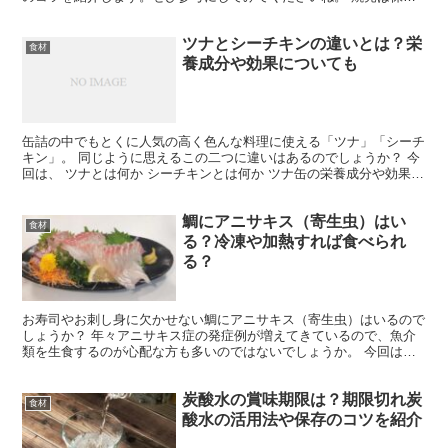
できる？ 焼売はいざ手作りをすると手間もかかってしまう...
ツナとシーチキンの違いとは？栄
食材
養成分や効果についても
缶詰の中でもとくに人気の高く色んな料理に使える「ツナ」「シーチ
キン」。 同じように思えるこの二つに違いはあるのでしょうか？ 今
回は、 ツナとは何か シーチキンとは何か ツナ缶の栄養成分や効果
についてご紹介します！ ツナとは？ ツナは英語の...
鯛にアニサキス（寄生虫）はい
食材
る？冷凍や加熱すれば食べられ
る？
お寿司やお刺し身に欠かせない鯛にアニサキス（寄生虫）はいるので
しょうか？ 年々アニサキス症の発症例が増えてきているので、魚介
類を生食するのが心配な方も多いのではないでしょうか。 今回は、
生の鯛に潜むアニサキスの危険性、見つけ方や死滅させる方...
炭酸水の賞味期限は？期限切れ炭
食材
酸水の活用法や保存のコツを紹介