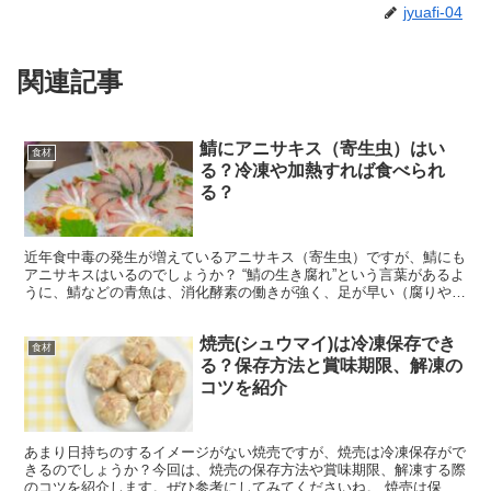
jyuafi-04
関連記事
鯖にアニサキス（寄生虫）はい
食材
る？冷凍や加熱すれば食べられ
る？
近年食中毒の発生が増えているアニサキス（寄生虫）ですが、鯖にも
アニサキスはいるのでしょうか？ “鯖の生き腐れ”という言葉があるよ
うに、鯖などの青魚は、消化酵素の働きが強く、足が早い（腐りやす
い）です。 また、鯖にもアニサキス症を引き起こすア...
焼売(シュウマイ)は冷凍保存でき
食材
る？保存方法と賞味期限、解凍の
コツを紹介
あまり日持ちのするイメージがない焼売ですが、焼売は冷凍保存がで
きるのでしょうか？今回は、焼売の保存方法や賞味期限、解凍する際
のコツを紹介します。ぜひ参考にしてみてくださいね。 焼売は保存