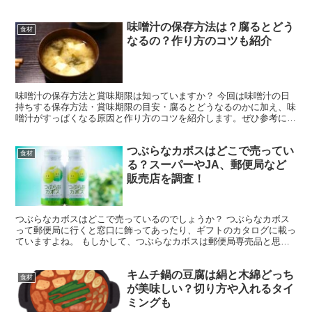
味わえるびっくりドンキー ソイドレッシングがどこで売...
味噌汁の保存方法は？腐るとどう
食材
なるの？作り方のコツも紹介
味噌汁の保存方法と賞味期限は知っていますか？ 今回は味噌汁の日
持ちする保存方法・賞味期限の目安・腐るとどうなるのかに加え、味
噌汁がすっぱくなる原因と作り方のコツを紹介します。ぜひ参考にし
てみてくださいね。 味噌汁が日持ちする保存方法は？ 味...
つぶらなカボスはどこで売ってい
食材
る？スーパーやJA、郵便局など
販売店を調査！
つぶらなカボスはどこで売っているのでしょうか？ つぶらなカボス
って郵便局に行くと窓口に飾ってあったり、ギフトのカタログに載っ
ていますよね。 もしかして、つぶらなカボスは郵便局専売品と思っ
ていませんか？ つぶらなシリーズはJA全農おおいたの商...
キムチ鍋の豆腐は絹と木綿どっち
食材
が美味しい？切り方や入れるタイ
ミングも