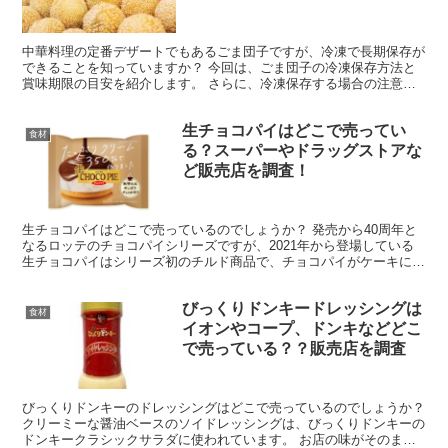
中華料理の定番デザートでもあるごま団子ですが、冷凍で長期保存が
できることを知っていますか？ 今回は、ごま団子の冷凍保存方法と
賞味期限の目安を紹介します。 さらに、冷凍保存する場合の注意
点・ポイントや解凍方法も解説しますのでぜひ参考にしてみて...
生チョコパイはどこで売ってい
食材
る？スーパーやドラッグストアな
ど販売店を調査！
生チョコパイはどこで売っているのでしょうか？ 発売から40周年と
なるロッテのチョコパイシリーズですが、2021年から登場している
生チョコパイはシリーズ初のチルド商品で、チョコパイがケーキにな
ったようなスイーツです。 しっとりふわふわのスポン...
びっくりドンキードレッシングは
食材
イオンやコープ、ドンキなどどこ
で売っている？？販売店を調査
びっくりドンキーのドレッシングはどこで売っているのでしょうか？
クリーミーな醤油ベースのソイドレッシングは、びっくりドンキーの
ドンキークラシックサラダに使われています。 お店の味がそのまま