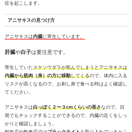
症を起こします。
アニサキスの見つけ方
アニサキスは
内臓
に寄生しています。
肝臓
や
白子
は要注意です。
寄生していた
スケソウダラが死んでしまうとアニサキスは
内臓から筋肉（身）の方に移動
してくる
ので、体内に入る
リスクが高くなるので、お刺し身で食べる時はよく確認し
てください。
アニサキスは
白っぽく２〜３cmくらいの長さ
なので、目
視でもチェックすることができるので、内臓の近くをしっ
かりと確認しましょう。
鮮魚店や飲食店では
ブラックライト
を取り入れているとこ