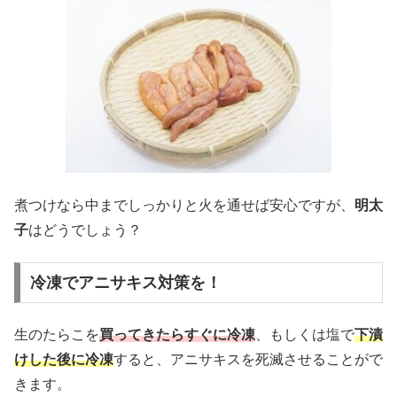
煮つけなら中までしっかりと火を通せば安心ですが、
明太
子
はどうでしょう？
冷凍でアニサキス対策を！
生のたらこを
買ってきたらすぐに冷凍
、もしくは塩で
下漬
けした後に冷凍
すると、アニサキスを死滅させることがで
きます。