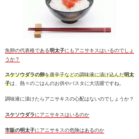
魚卵の代表格である
明太子
にもアニサキスはいるのでしょ
うか？
スケソウダラの卵
を唐辛子などの調味液に漬け込んだ
明太
子
は、熱々のごはんのお供やパスタに大活躍ですね。
調味液に漬けたらアニサキスの心配はないのでしょうか？
スケソウダラ
にアニサキスはいるのか
市販の明太子
にアニサキスの危険はあるのか