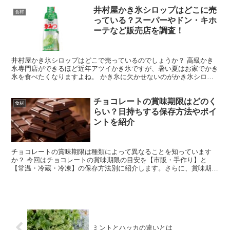
井村屋かき氷シロップはどこに売
食材
っている？スーパーやドン・キホ
ーテなど販売店を調査！
井村屋かき氷シロップはどこで売っているのでしょうか？ 高級かき
氷専門店ができるほど近年アツイかき氷ですが、暑い夏はお家でかき
氷を食べたくなりますよね。 かき氷に欠かせないのがかき氷シロッ
プ 市販の家庭用のかき氷シロップは種類が限られているの...
チョコレートの賞味期限はどのく
食材
らい？日持ちする保存方法やポイ
ントを紹介
チョコレートの賞味期限は種類によって異なることを知っています
か？ 今回はチョコレートの賞味期限の目安を【市販・手作り】と
【常温・冷蔵・冷凍】の保存方法別に紹介します。さらに、賞味期限
が過ぎても食べられるのか・日持ちする保存方法・腐るとどうな...
ミントとハッカの違いとは