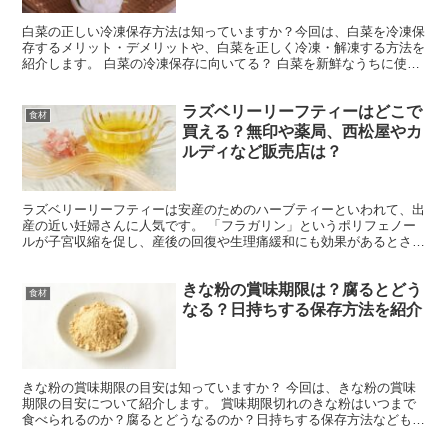
白菜の正しい冷凍保存方法は知っていますか？今回は、白菜を冷凍保
存するメリット・デメリットや、白菜を正しく冷凍・解凍する方法を
紹介します。 白菜の冷凍保存に向いてる？ 白菜を新鮮なうちに使い
きれないといった悩みはありませんか？正しい方法で冷凍...
ラズベリーリーフティーはどこで
食材
買える？無印や薬局、西松屋やカ
ルディなど販売店は？
ラズベリーリーフティーは安産のためのハーブティーといわれて、出
産の近い妊婦さんに人気です。 「フラガリン」というポリフェノー
ルが子宮収縮を促し、産後の回復や生理痛緩和にも効果があるとされ
ています。 ラズベリーリーフティーはどこで買えるのか販...
きな粉の賞味期限は？腐るとどう
食材
なる？日持ちする保存方法を紹介
きな粉の賞味期限の目安は知っていますか？ 今回は、きな粉の賞味
期限の目安について紹介します。 賞味期限切れのきな粉はいつまで
食べられるのか？腐るとどうなるのか？日持ちする保存方法などもま
とめましたのでぜひ参考にしてみてくださいね。 きな粉の...