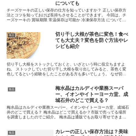
についても
チーズケーキの正しい保存の仕方を知っていますか？ 正しい保存方
法とコツを知っておけば長持ちさせることができます。 今回は、チ
ーズケーキの 賞味期限 常温保存は可能か 冷凍保存方法 についてご
紹介します。 チーズケーキの賞味期限は？ チーズケ...
切り干し大根が茶色に変色！食べ
食品
ても大丈夫？変色を防ぐ方法やレ
シピも紹介
切り干し大根をストックしておくと、いざという時に役立ちますよ
ね。 ストックしていた切り干し大根を取り出してみると、茶色く変
色してるという経験をしたことがある方も多いでしょう。 なぜ切り
干し大根が茶色く変色するのでしょうか。 変色してしまった...
梅水晶はカルディや業務スーパ
食品
ー、イオンやイトーヨーカ堂、成
城石井のどこで買える？
梅水晶はカルディや業務スーパー、イオンやイトーヨーカ堂、成城石
井のどこで買える？ 梅水晶はどこで買えるか？市販で売ってる場所
を調査しましたのでご紹介。 梅水晶は通販でもお取り寄せできま
す。 ↓ ↓ ↓ 梅水晶はカルディで買える？ 梅水晶なぜ...
カレーの正しい保存方法は？美味
食品