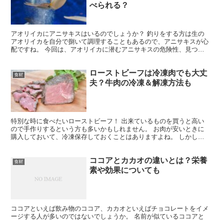
べられる？
アオリイカにアニサキスはいるのでしょうか？ 釣りをする方は生の
アオリイカを自分で捌いて調理することもあるので、アニサキスが心
配ですね。 今回は、アオリイカに潜むアニサキスの危険性、見つけ
方や死滅させる方法など、紹介していきます！ アオリイカ...
ローストビーフは冷凍肉でも大丈
食材
夫？牛肉の冷凍＆解凍方法も
特別な時に食べたいローストビーフ！ 出来ているものを買うと高い
ので手作りするという方も多いかもしれません。 お肉が安いときに
購入しておいて、冷凍保存しておくことはありますよね。 しかし、
ローストビーフを作る際に冷凍肉を使用しても大丈夫なので...
ココアとカカオの違いとは？栄養
食材
素や効果についても
ココアといえば飲み物のココア、カカオといえばチョコレートをイメ
ージする人が多いのではないでしょうか。 名前が似ているココアと