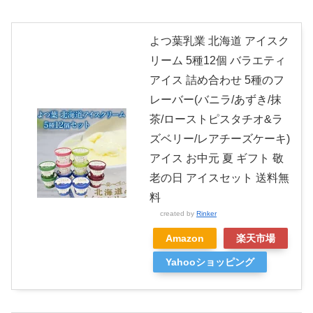
よつ葉乳業 北海道 アイスク
リーム 5種12個 バラエティ
アイス 詰め合わせ 5種のフ
レーバー(バニラ/あずき/抹
茶/ローストピスタチオ&ラ
ズベリー/レアチーズケーキ)
アイス お中元 夏 ギフト 敬
老の日 アイスセット 送料無
料
created by
Rinker
Amazon
楽天市場
Yahooショッピング