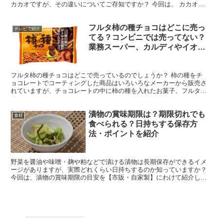
カカオですが、その違いについてご存知ですか？ 今回は、 カカオと
は何か ココアとは何か 栄養素や効果 についてご紹介...
フルタ柿の種チョコはどこに売っ
テレビで紹介
てる？コンビニでは売ってない？
業務スーパー、カルディやイオン
など販売店を調査
フルタ柿の種チョコはどこで売っているのでしょうか？ 柿の種をチ
ョコレートでコーティングした商品はいろいろなメーカーから販売さ
れていますが、チョコレートの中に柿の種を入れたお菓子、フルタの
「柿の種チョコ」を知っていますか？ 甘じょっぱさと柿の...
漬物の賞味期限は？期限切れでも
食材
食べられる？日持ちする保存方
法・ポイントを紹介
野菜を醤油や味噌・麹や粕などで漬ける漬物は長期保存ができるイメ
ージがありますが、実際どれくらい日持ちするのか知っていますか？
今回は、漬物の賞味期限の目安を【市販・自家製】にわけて紹介しま
す。 賞味期限切れの漬物は食べることができるのか・長...