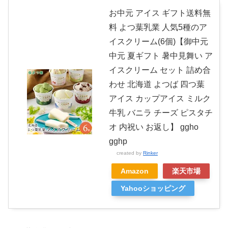
お中元 アイス ギフト送料無
料 よつ葉乳業 人気5種のア
イスクリーム(6個)【御中元
中元 夏ギフト 暑中見舞い ア
イスクリーム セット 詰め合
わせ 北海道 よつば 四つ葉
アイス カップアイス ミルク
牛乳 バニラ チーズ ピスタチ
オ 内祝い お返し】 ggho
gghp
created by
Rinker
Amazon
楽天市場
Yahooショッピング