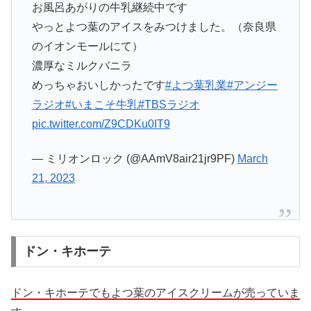
お風呂あがりの牛乳継続中です
やっとよつ葉のアイスをみつけました。（奈良県
のイオンモールにて）
濃厚なミルクバニラ
めっちゃおいしかったです
#よつ葉乳業
#アンジー
ラジオ
#いまこそ牛乳
#TBSラジオ
pic.twitter.com/Z9CDKu0IT9
— ミリオンロック (@AAmV8air21jr9PF)
March
21, 2023
ドン・キホーテ
ドン・キホーテでもよつ葉のアイスクリームが売っていま