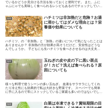
ているかどうか見分ける方法を知っておくと便利です。 また、ふに
ゃふにゃでも美味しく食べられるレシピもあるのでチェックしていっ
てください。 今回は、 キウイの日持ち期間 キウイが腐...
ハチミツは非加熱だと危険？お湯
食材
に溶かしてはダメな理由とは？栄
養価や効果についても
ハチミツ、の「非加熱」と「加熱」の違いについて気になったことは
ありませんか？ 非加熱の方が効果が高そうだけど、安全性はどうな
んでしょうか。 子どもにも生ハチミツを食べささせるのは大丈夫か
心配という方もおられるかもしれません。 そこで今回は、...
玉ねぎの皮や皮の下に黒い斑点
食材
が！カビ？洗えば食べられる？原
因についても
様々な料理で使うシーンの多い玉ねぎ。 血液をサラサラにしてくれ
たり冷え性にも効果的で私は大好きな野菜です。 スーパーでも簡単
に手に入るので常にストックしているご家庭も多いのではないでしょ
うか？ そんな玉ねぎを使おうとした時に、皮や中身が黒く...
白菜は冷凍できる？賞味期限の目
食材