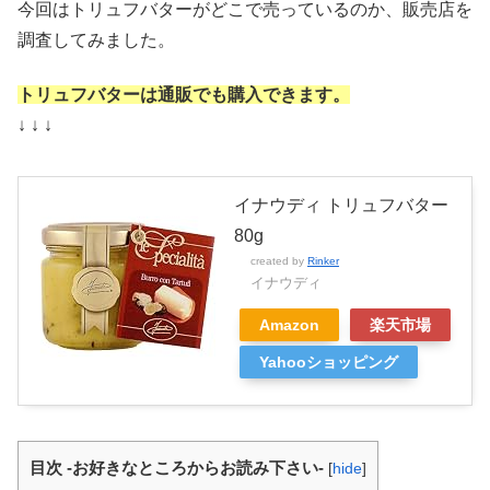
今回はトリュフバターがどこで売っているのか、販売店を
調査してみました。
トリュフバターは通販でも購入できます。
↓ ↓ ↓
イナウディ トリュフバター
80g
created by
Rinker
イナウディ
Amazon
楽天市場
Yahooショッピング
目次 -お好きなところからお読み下さい-
[
hide
]