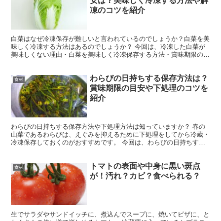
安は？美味しく冷凍する方法や解
凍のコツを紹介
白菜はなぜ冷凍保存が難しいと言われているのでしょうか？白菜を美
味しく冷凍する方法はあるのでしょうか？ 今回は、冷凍した白菜が
美味しくない理由・白菜を美味しく冷凍保存する方法・賞味期限の目
安・解凍のコツを紹介します。 ぜひ参考にしてみてくださ...
わらびの日持ちする保存方法は？
食材
賞味期限の目安や下処理のコツを
紹介
わらびの日持ちする保存方法や下処理方法は知っていますか？ 春の
山菜であるわらびは、えぐみを抑えるために下処理をしてから冷蔵・
冷凍保存しておくのがおすすめです。 今回は、わらびの日持ちする
保存方法と賞味期限の目安【冷蔵・冷凍】について解説しま...
トマトの表面や中身に黒い斑点
食材
が！汚れ？カビ？食べられる？
生でサラダやサンドイッチに、煮込んでスープに、焼いてピザに、と