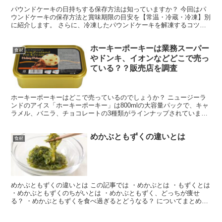
パウンドケーキの日持ちする保存方法は知っていますか？ 今回はパ
ウンドケーキの保存方法と賞味期限の目安を【常温・冷蔵・冷凍】別
に紹介します。 さらに、冷凍したパウンドケーキを解凍するコツや
腐るとどうなるのかもまとめましたので、ぜひ参考にしてみ...
ホーキーポーキーは業務スーパー
食材
やドンキ、イオンなどどこで売っ
ている？？販売店を調査
ホーキーポーキーはどこで売っているのでしょうか？ ニュージーラ
ンドのアイス「ホーキーポーキー」は800mlの大容量パックで、キャ
ラメル、バニラ、チョコレートの3種類がラインナップされていま
す。 今回はホーキーポーキーがどこで売っているのか、...
めかぶともずくの違いとは
食材
めかぶともずくの違いとは この記事では ・めかぶとは ・もずくとは
・めかぶともずくのちがいとは ・めかぶともずく、どっちが痩せ
る？ ・めかぶともずくを食べ過ぎるとどうなる？ についてまとめま
した。 結論 めかぶともずくの違い 種類と味や食...