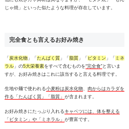
じゃ焼」といった似たような料理が存在しています。
完全食とも言えるお好み焼き
「
炭水化物
」「
たんぱく質
」「
脂質
」「
ビタミン
」「
ミネ
ラル
」の
5大栄養素
をすべて含むものを
“完全食”
と言いま
すが、お好み焼きはこれに該当すると言える料理です。
生地や麺で使われる
小麦粉は炭水化物
、
肉からはカラダを
作る「たんぱく質」「脂質」
が含まれます。
お好み焼きにたっぷり入れる
キャベツには、体を整える
「ビタミン」や「ミネラル」
が豊富です。