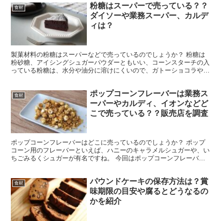
粉糖はスーパーで売っている？？
食材
ダイソーや業務スーパー、カルデ
ィは？
製菓材料の粉糖はスーパーなどで売っているのでしょうか？ 粉糖は
粉砂糖、アイシングシュガーパウダーともいい、コーンスターチの入
っている粉糖は、水分や油分に溶けにくいので、ガトーショコラやチ
ーズケーキの仕上げなどに使われます。 最近ではオシャレ...
ポップコーンフレーバーは業務ス
食材
ーパーやカルディ、イオンなどど
こで売っている？？販売店を調査
ポップコーンフレーバーはどこに売っているのでしょうか？ ポップ
コーン用のフレーバーといえば、ハニーのキャラメルシュガーや、い
ちごみるくシュガーが有名ですね。 今回はポップコーンフレーバー
がどこで売っているのか、販売店を調査してみました。 ポ...
パウンドケーキの保存方法は？賞
食材
味期限の目安や腐るとどうなるの
かを紹介