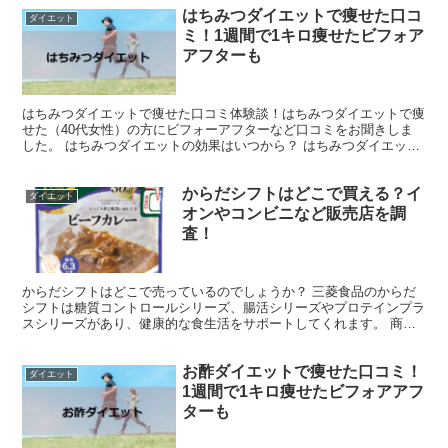
はちみつダイエットで痩せた口コ
ダイエット
ミ！1週間で1キロ痩せたビフォア
アフターも
はちみつダイエットで痩せた口コミ体験談！はちみつダイエットで痩
せた（40代女性）の方にビフォーアフターなど口コミをお聞きしま
した。 はちみつダイエットの効果はいつから？ はちみつダイエット
の効果は1週間ほどで現れ始め痩せてくるようです。 1...
からだシフトはどこで買える？イ
ダイエット
オンやコンビニなど販売店を調
査！
からだシフトはどこで売っているのでしょうか？ 三菱食品のからだ
シフトは糖質コントロールシリーズ、腸活シリーズやプロテインプラ
スシリーズがあり、健康的な食生活をサポートしてくれます。 商品
もパックごはんやレトルトカレー、めんつゆ、乾麺、ホット...
お酢ダイエットで痩せた口コミ！
ダイエット
1週間で1キロ痩せたビフォアアフ
ターも