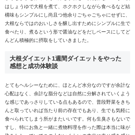
はしょうゆで大根を煮て、ホクホクしながら食べるなど結
構味もシンプルにし尚且つ他余りごちゃごちゃにせずに、
大根ならではのおいしさを醸し出すためにシンプルに生で
食べたり、煮るという形で醤油などをだしベースにしてど
んどん積極的に摂取をしていきました。
大根ダイエット1週間ダイエットをやった
感想と成功体験談
とてもヘルシーなために、ほとんど水分なのですが余計な
心配はなく、余計な脂分などは自然に分解されていくよう
な感じであっさりしている点もあるので、普段野菜をきち
んと取っていれば当たり前の存在でもあり、生でも気軽に
食べられてしまう所がまたいいです。何も生臭さもないで
すし、特にお魚と一緒に煮物料理を作った際は本当に味が