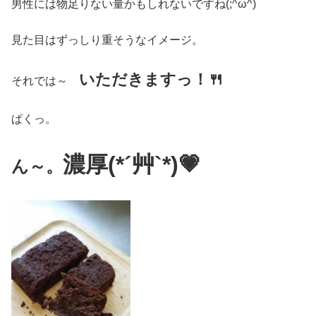
男性には物足りない量かもしれないですね(;^ω^)
見た目はずっしり重そうなイメージ。
いただきますっ！🍴
それでは～
ぱくっ。
濃厚(*´艸`*)💗
ん～。