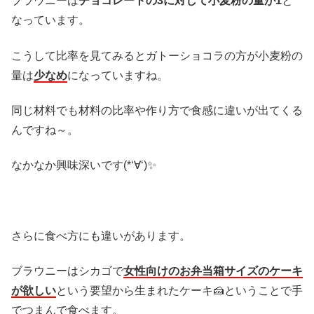
ブラウニーは
チョコレートの3に対して小麦粉の量が1
と
なっています。
こうして比率を見てみるとガトーショコラの方が小麦粉の
量は
少なめ
になっていますね。
同じ材料でも材料の比率や作り方で食感に違いが出てくる
んですね～。
なかなか興味深いです(*‘∀‘)✨
さらに食べ方にも違いがあります。
ブラウニーはシカゴで
女性向けのお弁当箱サイズのケーキ
が欲しい
という要望から生まれたケーキ🍰ということで手
でつまんで食べます。