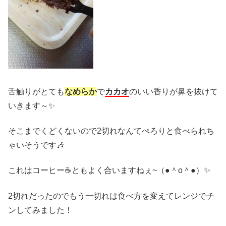
舌触りがとても
なめらか
で
カカオ
のいい香りが鼻を抜けて
いきます～✨
そこまでくどくないので2切れなんてぺろりと食べられち
ゃいそうです🎶
これはコーヒー☕ともよく合いますねぇ~（●＾o＾●）✨
2切れだったのでもう一切れは食べ方を変えてレンジでチ
ンしてみました！