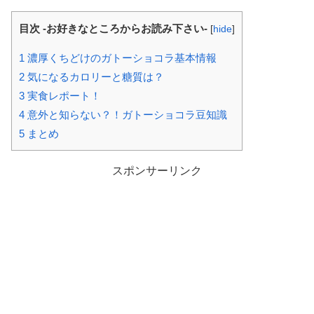
目次 -お好きなところからお読み下さい-
[
hide
]
1
濃厚くちどけのガトーショコラ基本情報
2
気になるカロリーと糖質は？
3
実食レポート！
4
意外と知らない？！ガトーショコラ豆知識
5
まとめ
スポンサーリンク