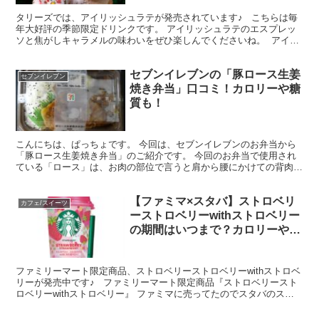
タリーズでは、アイリッシュラテが発売されています♪ こちらは毎
年大好評の季節限定ドリンクです。 アイリッシュラテのエスプレッ
ソと焦がしキャラメルの味わいをぜひ楽しんでくださいね。 アイリ
ッシュラテは、アイルランド発祥アイリッシュコーヒ...
セブンイレブンの「豚ロース生姜
セブンイレブン
焼き弁当」口コミ！カロリーや糖
質も！
こんにちは、ぱっちょです。 今回は、セブンイレブンのお弁当から
「豚ロース生姜焼き弁当」のご紹介です。 今回のお弁当で使用され
ている「ロース」は、お肉の部位で言うと肩から腰にかけての背肉を
指します。 「ロース」は「roast」（長時間加熱）し...
【ファミマ×スタバ】ストロベリ
カフェ/スイーツ
ーストロベリーwithストロベリー
の期間はいつまで？カロリーや糖
質、値段も！
ファミリーマート限定商品、ストロベリーストロベリーwithストロベ
リーが発売中です♪ ファミリーマート限定商品『ストロベリースト
ロベリーwithストロベリー』 ファミマに売ってたのでスタバのスト
ロベリーストロベリーwithストロベリー！...