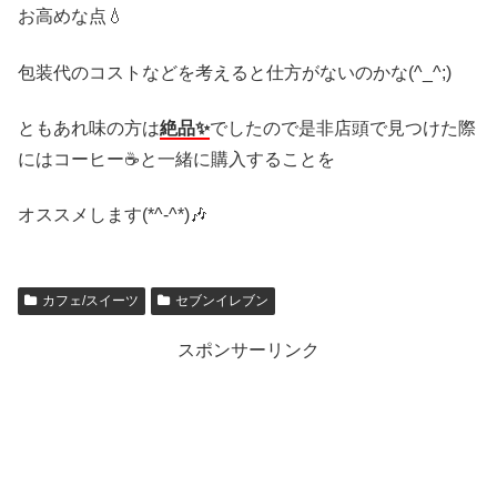
お高めな点💧
包装代のコストなどを考えると仕方がないのかな(^_^;)
ともあれ味の方は
絶品✨
でしたので是非店頭で見つけた際
にはコーヒー☕と一緒に購入することを
オススメします(*^-^*)🎶
カフェ/スイーツ
セブンイレブン
スポンサーリンク