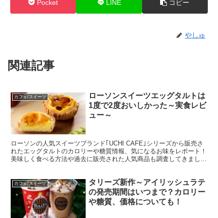
Pocket
LINE
コピー
やしゅ
関連記事
ローソンスイーツエッグタルトは
カフェ/スイーツ
1度で2度おいしかった～実食レビ
ュー～
ローソンの人気スイーツブランド｢UCHI CAFE｣シリーズから販売さ
れたエッグタルトのカロリーや糖質情報、気になるお味をレポート！
美味しく食べる方法や過去に販売された人気商品も調査してきまし
た！
タリーズ新作～アイリッシュラテ
カフェ/スイーツ
の発売期間はいつまで？カロリー
や糖質、価格についても！