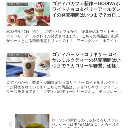
ゴディバカフェ新作～GODIVAホ
カフェ/スイーツ
ワイトチョコ＆ベリーアールグレ
イの発売期間はいつまで？カロリ
ーや糖質、価格、売っている場所
についても！
2022年4月1日（金）、ゴディバカフェから、GODIVAホワイトチョ
コ＆ベリーアールグレイが発売されました。 こちらの商品は、紅茶
がベースとなる季節限定ドリンクです！ アールグレイ、ホワイトチ
ョコ、ホイップクリーム、ストロベリーピュー...
ゴディバ～ショコリキサー ロイ
カフェ/スイーツ
ヤルミルクティーの発売期間はい
つまで？カロリーや糖質、価格、
売っている場所についても！
ゴディバから、数量・期間限定ショコリキサー ロイヤルミルクティ
ーが発売されています♪ こちらの商品は、ショコリキサー ティーシ
リーズ第２弾です！ ゴディバのティーシリーズとは、チョコレート
と相性のよい茶種で作られる新たな４つのフローズン...
ローソンの新作ふわしゅわとろりスフレ
パンケーキは本当にMAGIC！とろ～りク