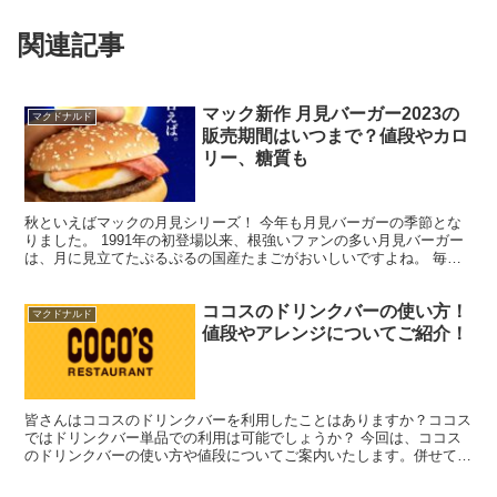
関連記事
マック新作 月見バーガー2023の
マクドナルド
販売期間はいつまで？値段やカロ
リー、糖質も
秋といえばマックの月見シリーズ！ 今年も月見バーガーの季節とな
りました。 1991年の初登場以来、根強いファンの多い月見バーガー
は、月に見立てたぷるぷるの国産たまごがおいしいですよね。 毎年
この時期を楽しみにしている方も多いのではないでしょ...
ココスのドリンクバーの使い方！
マクドナルド
値段やアレンジについてご紹介！
皆さんはココスのドリンクバーを利用したことはありますか？ココス
ではドリンクバー単品での利用は可能でしょうか？ 今回は、ココス
のドリンクバーの使い方や値段についてご案内いたします。併せてコ
コスのドリンクバーで利用できるクーポンや、おすすめのド...