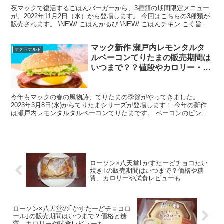
夜マックで復活するごはんバーガーから、3種類の期間限定メニュー
が、2022年11月2日（水）から登場します。 今回はこちらの3種類が
販売されます。 \NEW/ ごはんかるび \NEW/ ごはんチキン こく旨醤
油仕立て \復活/ ごはんてりや...
マック新作 瀬戸内レモンタルタ
マクドナルド
ルベーコンてりたまの販売期間は
いつまで？？値段やカロリー・糖
質、クーポン情報も
今年もマックの春の風物詩、てりたまの季節がやってきました。
2023年3月8日(水)からてりたまシリーズが登場します！ 今年の新作
は瀬戸内レモンタルタルベーコンてりたまです。 ベーコンのピン
ク、レタスのグリーン、レモンタルタルのイエローが春...
ローソン×八天堂｢かすたーどチョコたい
焼き｣の販売期間はいつまで？価格や糖
質、カロリーや試食レビューも
ローソン×八天堂の｢かすたーどチョコロ
ール｣の販売期間はいつまで？価格と糖
質、カロリーや試食レビューも