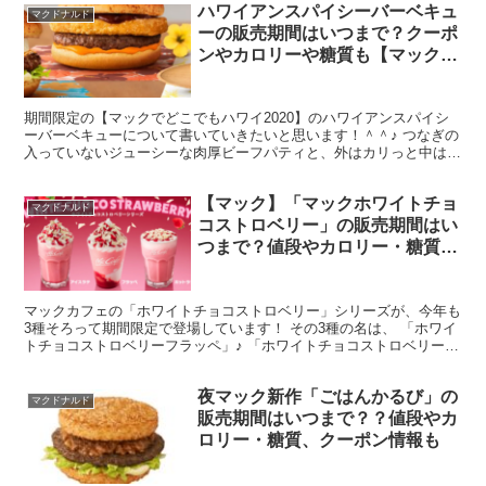
ハワイアンスパイシーバーベキュ
マクドナルド
ーの販売期間はいつまで？クーポ
ンやカロリーや糖質も【マックで
どこでもハワイ2020】
期間限定の【マックでどこでもハワイ2020】のハワイアンスパイシ
ーバーベキューについて書いていきたいと思います！＾＾♪ つなぎの
入っていないジューシーな肉厚ビーフパティと、外はカリっと中はホ
クホクのポテトパティを、粉チーズをトッピングした香...
【マック】「マックホワイトチョ
マクドナルド
コストロベリー」の販売期間はい
つまで？値段やカロリー・糖質、
クーポン情報も
マックカフェの「ホワイトチョコストロベリー」シリーズが、今年も
3種そろって期間限定で登場しています！ その3種の名は、 「ホワイ
トチョコストロベリーフラッペ」♪ 「ホワイトチョコストロベリーラ
テ」♪ 「アイスホワイトチョコストロベリーラテ」...
夜マック新作「ごはんかるび」の
マクドナルド
販売期間はいつまで？？値段やカ
ロリー・糖質、クーポン情報も