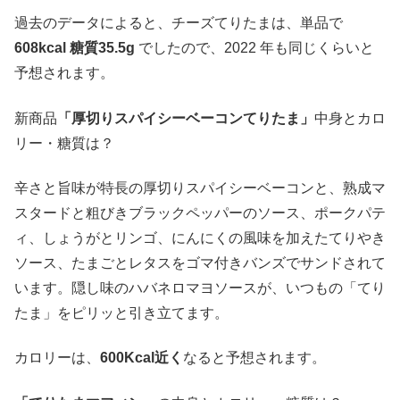
過去のデータによると、チーズてりたまは、単品で
608kcal 糖質35.5g
でしたので、2022 年も同じくらいと
予想されます。
新商品
「厚切りスパイシーベーコンてりたま」
中身とカロ
リー・糖質は？
辛さと旨味が特長の厚切りスパイシーベーコンと、熟成マ
スタードと粗びきブラックペッパーのソース、ポークパテ
ィ、しょうがとリンゴ、にんにくの風味を加えたてりやき
ソース、たまごとレタスをゴマ付きバンズでサンドされて
います。隠し味のハバネロマヨソースが、いつもの「てり
たま」をピリッと引き立てます。
カロリーは、
600Kcal近く
なると予想されます。