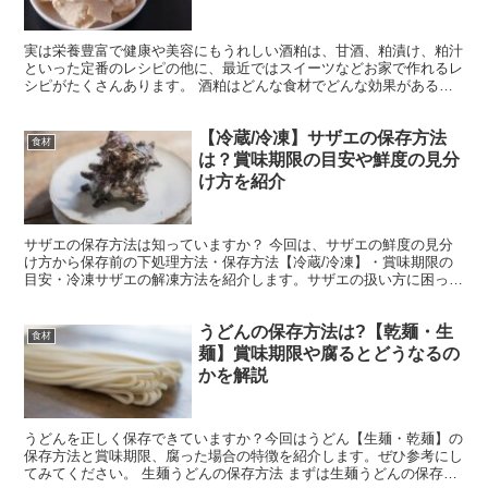
実は栄養豊富で健康や美容にもうれしい酒粕は、甘酒、粕漬け、粕汁
といった定番のレシピの他に、最近ではスイーツなどお家で作れるレ
シピがたくさんあります。 酒粕はどんな食材でどんな効果があるの
か、どこに売っているのか？業務スーパーやコンビニなど市...
【冷蔵/冷凍】サザエの保存方法
食材
は？賞味期限の目安や鮮度の見分
け方を紹介
サザエの保存方法は知っていますか？ 今回は、サザエの鮮度の見分
け方から保存前の下処理方法・保存方法【冷蔵/冷凍】・賞味期限の
目安・冷凍サザエの解凍方法を紹介します。サザエの扱い方に困って
いる方はぜひ参考にしてみてくださいね。 サザエの鮮度の...
うどんの保存方法は?【乾麺・生
食材
麺】賞味期限や腐るとどうなるの
かを解説
うどんを正しく保存できていますか？今回はうどん【生麺・乾麺】の
保存方法と賞味期限、腐った場合の特徴を紹介します。ぜひ参考にし
てみてください。 生麺うどんの保存方法 まずは生麺うどんの保存方