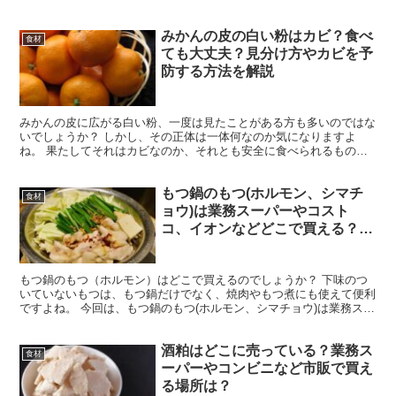
塩辛について、 市販のイカの塩辛は安全なのか？ 自分...
みかんの皮の白い粉はカビ？食べ
食材
ても大丈夫？見分け方やカビを予
防する方法を解説
みかんの皮に広がる白い粉、一度は見たことがある方も多いのではな
いでしょうか？ しかし、その正体は一体何なのか気になりますよ
ね。 果たしてそれはカビなのか、それとも安全に食べられるものな
のでしょうか。 そこで今回は、 みかんの皮の白い粉の正体...
もつ鍋のもつ(ホルモン、シマチ
食材
ョウ)は業務スーパーやコスト
コ、イオンなどどこで買える？販
売店を調査
もつ鍋のもつ（ホルモン）はどこで買えるのでしょうか？ 下味のつ
いていないもつは、もつ鍋だけでなく、焼肉やもつ煮にも使えて便利
ですよね。 今回は、もつ鍋のもつ(ホルモン、シマチョウ)は業務スー
パーやコストコ、イオンなど、どこで買えるのか、販売...
酒粕はどこに売っている？業務ス
食材
ーパーやコンビニなど市販で買え
る場所は？