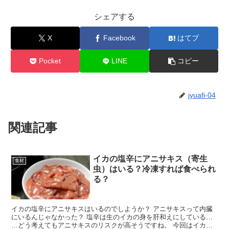
シェアする
X
Facebook
はてブ
Pocket
LINE
コピー
jyuafi-04
関連記事
イカの塩辛にアニサキス（寄生
食材
虫）はいる？冷凍すれば食べられ
る？
イカの塩辛にアニサキスはいるのでしようか？ アニサキスって内臓
にいるんじゃなかった？ 塩辛は生のイカの身を肝和えにしている…
…どう考えてもアニサキスのリスクが高そうですね。 今回はイカの