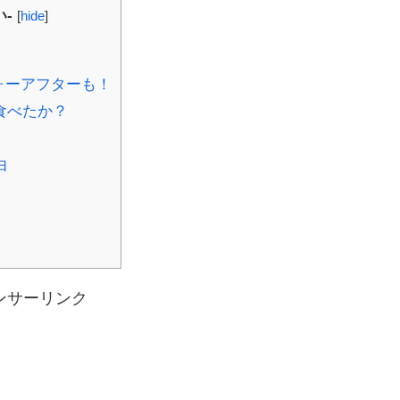
-
[
hide
]
ォーアフターも！
食べたか？
由
ンサーリンク