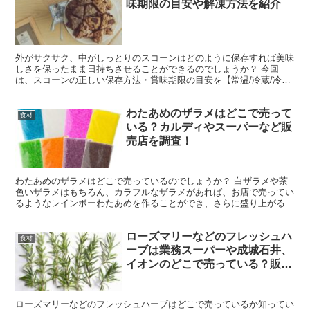
味期限の目安や解凍方法を紹介
外がサクサク、中がしっとりのスコーンはどのように保存すれば美味
しさを保ったまま日持ちさせることができるのでしょうか？ 今回
は、スコーンの正しい保存方法・賞味期限の目安を【常温/冷蔵/冷
凍】別に紹介します。 スコーンを焼く前の生地の状態で保存...
わたあめのザラメはどこで売って
食材
いる？カルディやスーパーなど販
売店を調査！
わたあめのザラメはどこで売っているのでしょうか？ 白ザラメや茶
色いザラメはもちろん、カラフルなザラメがあれば、お店で売ってい
るようなレインボーわたあめを作ることができ、さらに盛り上がるこ
と間違いなしです！ 今日は姪っ子と わたあめ作った😆😆...
ローズマリーなどのフレッシュハ
食材
ーブは業務スーパーや成城石井、
イオンのどこで売っている？販売
店も調査
ローズマリーなどのフレッシュハーブはどこで売っているか知ってい