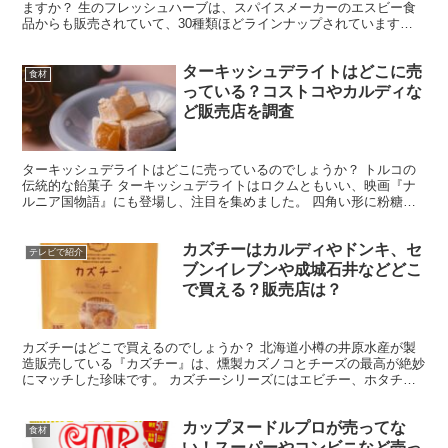
ますか？ 生のフレッシュハーブは、スパイスメーカーのエスビー食
品からも販売されていて、30種類ほどラインナップされています。
今回は、ローズマリーやディルなどのフレッシュハーブは...
ターキッシュデライトはどこに売
食材
っている？コストコやカルディな
ど販売店を調査
ターキッシュデライトはどこに売っているのでしょうか？ トルコの
伝統的な飴菓子 ターキッシュデライトはロクムともいい、映画『ナ
ルニア国物語』にも登場し、注目を集めました。 四角い形に粉糖が
まぶしてあって、SNSで人気の琥珀糖にも似ていますね。...
カズチーはカルディやドンキ、セ
テレビで紹介
ブンイレブンや成城石井などどこ
で買える？販売店は？
カズチーはどこで買えるのでしょうか？ 北海道小樽の井原水産が製
造販売している『カズチー』は、燻製カズノコとチーズの最高が絶妙
にマッチした珍味です。 カズチーシリーズにはエビチー、ホタチー
もありますよ。 今回はカズチーがどこで買えるのか、販売...
カップヌードルプロが売ってな
食材
い！スーパーやコンビニなど売っ