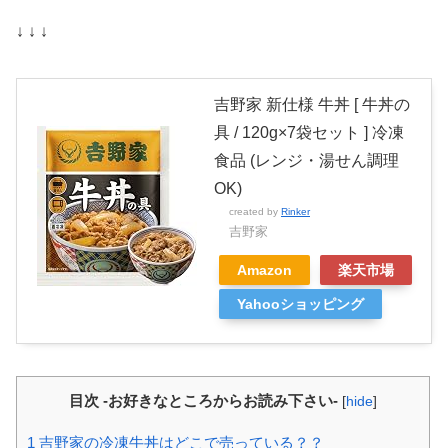
↓ ↓ ↓
吉野家 新仕様 牛丼 [ 牛丼の
具 / 120g×7袋セット ] 冷凍
食品 (レンジ・湯せん調理
OK)
created by
Rinker
吉野家
Amazon
楽天市場
Yahooショッピング
目次 -お好きなところからお読み下さい-
[
hide
]
1
吉野家の冷凍牛丼はどこで売っている？？