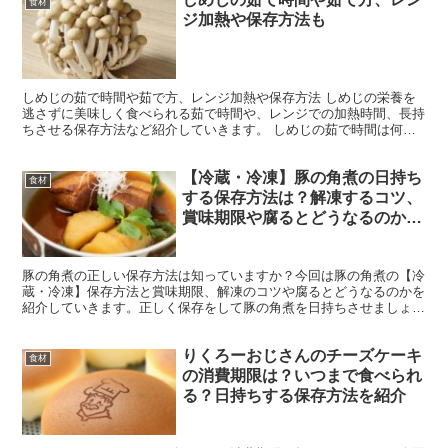
食材
ジ加熱や保存方法も
しめじの茹で時間や茹で方、レンジ加熱や保存方法 しめじの栄養を
逃さずに美味しく食べられる茹で時間や、レンジでの加熱時間、長持
ちさせる保存方法など紹介していきます。 しめじの茹で時間は何
分？茹で方は？ しめじは1〜2分ほどで茹で上がります。 ...
【冷蔵・冷凍】豚の角煮の日持ち
食材
する保存方法は？解凍するコツ、
賞味期限や腐るとどうなるのかを
紹介
豚の角煮の正しい保存方法は知っていますか？今回は豚の角煮の【冷
蔵・冷凍】保存方法と賞味期限、解凍のコツや腐るとどうなるのかを
紹介していきます。正しく保存をして豚の角煮を日持ちさせましょ
う。ぜひ参考にしてみてくださいね。 豚の角煮の保存方法は...
りくろーおじさんのチーズケーキ
食材
の消費期限は？いつまで食べられ
る？日持ちする保存方法を紹介