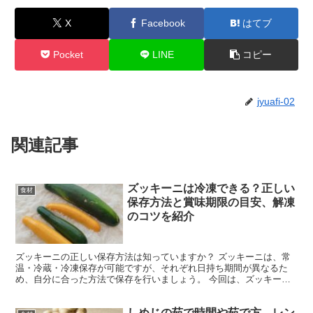
X
Facebook
はてブ
Pocket
LINE
コピー
jyuafi-02
関連記事
ズッキーニは冷凍できる？正しい
食材
保存方法と賞味期限の目安、解凍
のコツを紹介
ズッキーニの正しい保存方法は知っていますか？ ズッキーニは、常
温・冷蔵・冷凍保存が可能ですが、それぞれ日持ち期間が異なるた
め、自分に合った方法で保存を行いましょう。 今回は、ズッキーニ
の保存方法と賞味期限の目安を【常温・冷蔵・冷凍】にわけて...
しめじの茹で時間や茹で方、レン