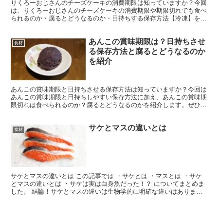
りくろーおじさんのチーズケーキの消費期限は知っていますか？今回
は、りくろーおじさんのチーズケーキの消費期限や期限切れでも食べ
られるのか・腐るとどうなるのか・日持ちする保存方法【冷凍】を紹
介します。ぜひ参考にしてみてくださいね。 りくろーおじ...
あんこの賞味期限は？日持ちさせ
食材
る保存方法と腐るとどうなるのか
を紹介
あんこの賞味期限と日持ちさせる保存方法は知っていますか？今回は
あんこの賞味期限と日持ちしやすい保存方法に加え、あんこの賞味期
限切れは食べられるのか？腐るとどうなるのかを紹介します。ぜひ参
考にしてみてくださいね。 あんこの賞味期限の目安 市販...
サケとマスの違いとは
食材
サケとマスの違いとは この記事では ・サケとは ・マスとは ・サケ
とマスの違いとは ・サケは実は白身魚だった！？ についてまとめま
した。 結論！サケとマスの違いは生物学的に明確な違いはありませ
ん。 しかし日本では、 サケは海でとれる大きなも...