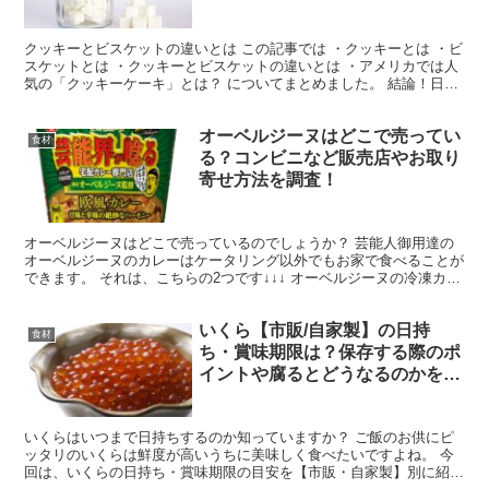
クッキーとビスケットの違いとは この記事では ・クッキーとは ・ビ
スケットとは ・クッキーとビスケットの違いとは ・アメリカでは人
気の「クッキーケーキ」とは？ についてまとめました。 結論！日本
では「全国ビスケット協会」という団体が定めた明...
オーベルジーヌはどこで売ってい
食材
る？コンビニなど販売店やお取り
寄せ方法を調査！
オーベルジーヌはどこで売っているのでしょうか？ 芸能人御用達の
オーベルジーヌのカレーはケータリング以外でもお家で食べることが
できます。 それは、こちらの2つです↓↓↓ オーベルジーヌの冷凍カレ
ーのお取り寄せ オーベルジーヌ監修の日清のカレー...
いくら【市販/自家製】の日持
食材
ち・賞味期限は？保存する際のポ
イントや腐るとどうなるのかを紹
介
いくらはいつまで日持ちするのか知っていますか？ ご飯のお供にピ
ッタリのいくらは鮮度が高いうちに美味しく食べたいですよね。 今
回は、いくらの日持ち・賞味期限の目安を【市販・自家製】別に紹介