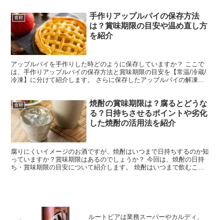
します。 さらに腐って食べられないいくらの特徴・日持ち...
手作りアップルパイの保存方法
食材
は？賞味期限の目安や温め直し方
を紹介
アップルパイを手作りした時どのように保存していますか？ ここで
は、手作りアップルパイの保存方法と賞味期限の目安を【常温/冷蔵/
冷凍】に分けて紹介します。 さらに保存したアップルパイの解凍方
法や美味しい温め方も紹介しますのでぜひ参考にしてみて...
焼酎の賞味期限は？腐るとどうな
食材
る？日持ちさせるポイントや劣化
した焼酎の活用法を紹介
腐りにくいイメージのお酒ですが、焼酎はいつまで日持ちするのか知
っていますか？賞味期限はあるのでしょうか？ 今回は、焼酎の日持
ち・賞味期限の目安について紹介します。 焼酎はいつまで飲むこと
ができるのか・腐るとどうなるのか・日持ちさせるポイント...
ルートビアは業務スーパーやカルディ、