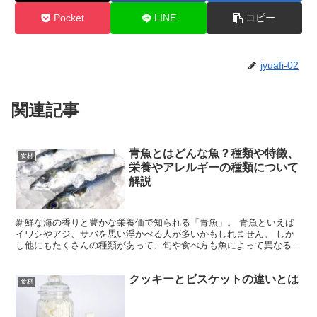
Pocket
LINE
コピー
jyuafi-02
関連記事
青魚とはどんな魚？種類や特徴、
食材
栄養やアレルギーの種類について
解説
新鮮な海の香りと豊かな栄養価で知られる「青魚」。 青魚といえば
イワシやアジ、サバを思い浮かべる人が多いかもしれません。 しか
し他にもたくさんの種類があって、旬や食べ方も魚によって異なるよ
うです。 そこで今回は、 青魚とはどんな魚か 青魚の種...
クッキーとビスケットの違いとは
食材