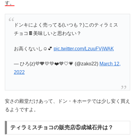
す。
ドンキによく売ってる(いつも？)このティラミス
チョコ🍫美味しいと思わない？
お高くないし☺️💕
pic.twitter.com/LzuuFVjWAK
— ひろ(z)💜🧡💛💚❤️💙🤍💗 (@zako22)
March 12,
2022
安さの殿堂だけあって、ドン・キホーテでは少し安く買え
るようですよ。
ティラミスチョコの販売店⑤成城石井は？