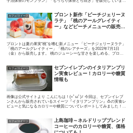
宇治抹茶のモンブラン」「もっちり抹茶どら焼き」を販売していま
す。 ブームを超えた？人気のタピオカドリンクに、新緑の季...
プロント新作「ピーチジェリーヌ
カフェ/スイーツ
ラテ」「桃のアールグレイティ
ー」などピーチメニューの販売期
間はいつまで？？値段やカロリ
ー・糖質も
プロントは夏の果実“桃”を嗜む新メニュー 「ピーチジェリーヌラテ」
「桃のアールグレイティー」「桃のレアチーズ」を2022年7月1日
（金）から販売します。 桃のジューシーな甘さを楽しめる、プロン
トの新作ピーチメニューについて、 販売期間はいつ...
セブンイレブンのイタリアンプリ
カフェ/スイーツ
ン実食レビュー！カロリーや糖質
情報も
画像は公式サイトより こんにちは！(=ﾟωﾟ)ﾉ 今回は、セブンイレブ
ンさんから販売されているスイーツ『イタリアンプリン』🍮の実食レ
ビューと気になるカロリーや糖質についてレポートしてみました！
身近なプリンの歴史や『イタリアンプリン』という...
上島珈琲～ネルドリップブレンド
カフェ/スイーツ
コーヒーのカロリーや糖質、価格
についても！