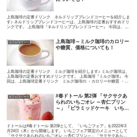
上島珈琲の定番ドリンク ネルドリップブレンドコーヒーを紹介しま
す♪ ネルドリップブレンドコーヒーは、上島珈琲の定番おすすめドリ
ンクです。 上島珈琲『ネルドリップブレンドコーヒー』 今回は、上
島珈琲定番ドリンク ネルドリップブレンドコーヒーの...
上島珈琲～ミルク珈琲のカロリー
カフェ/スイーツ
や糖質、価格についても！
上島珈琲の定番ドリンク ミルク珈琲を紹介します♪ ミルク珈琲は、
上島珈琲の定番おすすめドリンクです。 上島珈琲『ミルク珈琲』 今
回は、上島珈琲定番ドリンク ミルク珈琲の ・カロリーや糖質 ・価
格 について調査します！ ミルク珈琲のカロリーや...
#春ドトール 第2弾 「サクサクあ
カフェ/スイーツ
られのいちごオレ ～杏仁プリン
～」「ピラミッドケーキ いち
ご」などの販売期間はいつま
で？？値段やカロリー・糖質も
ドトールは#春ドトール 第2弾として、「いちごフェア」を2022年3
月24日（木）から開催します。 いちごフェア限定のメニューとして
「サクサクあられのいちごオレ ～杏仁プリン～」「サクサクあられ