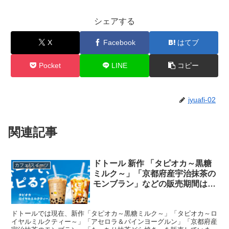
シェアする
X
Facebook
はてブ
Pocket
LINE
コピー
jyuafi-02
関連記事
ドトール 新作 「タピオカ～黒糖
カフェ/スイーツ
ミルク～」「京都府産宇治抹茶の
モンブラン」などの販売期間はい
つまで？？値段やカロリー・糖質
も
ドトールでは現在、新作「タピオカ～黒糖ミルク～」「タピオカ～ロ
イヤルミルクティー～」「アセロラ＆パインヨーグルン」「京都府産