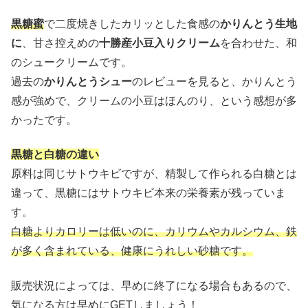
黒糖蜜
で二度焼きしたカリッとした食感の
かりんとう生地
に
、甘さ控えめの
十勝産小豆入りクリーム
を合わせた、和
のシュークリームです。
過去の
かりんとうシュー
のレビューを見ると、かりんとう
感が強めで、クリームの小豆はほんのり、という感想が多
かったです。
黒糖と白糖の違い
原料は同じサトウキビですが、精製して作られる白糖とは
違って、黒糖にはサトウキビ本来の栄養素が残っていま
す。
白糖よりカロリーは低いのに、カリウムやカルシウム、鉄
が多く含まれている、健康にうれしい砂糖です。
販売状況によっては、早めに終了になる場合もあるので、
気になる方は早めにGETしましょう！