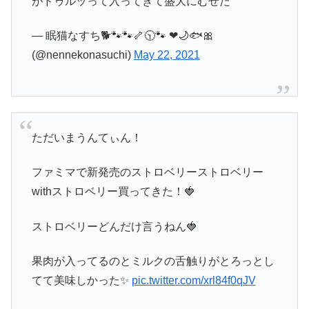
がドゥルッって入ってきて盛大にむせた
— 眠猫なすち🐕🐾🐾🦴🕥🐾 ❤🌙🐟🎀
(@nennekonasuchi)
May 22, 2021
ただいまうんてぃん！
ファミマで新発売のストロベリーストロベリー
withストロベリー買ってきた！🍓
ストロベリーどんだけ言うねん🍓
果肉が入ってるのとミルクの舌触りがとろっとし
てて美味しかった✨
pic.twitter.com/xrl84f0qJV