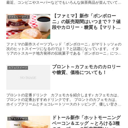
最近、コンビニやスーパーなどでもいろんな抹茶商品が並んでいて、
世の中は抹茶尽くし！ 抹茶好きにはたまりませんね♪ ...
【ファミマ】新作「ボンボロー
ファミリーマート
ニ」の販売期間はいつまで？？値
段やカロリー・糖質も【マリトッ
ツォの次はコレ！】
ファミマの新作スイーツブレッド「ボンボローニ」がマリトッツォの
次のヒットスイーツになるのでは！？と話題になっています。 イタ
リアのトスカーナ地方発祥の伝統菓子である「ボンボローニ」につい
て、 販売期間はいつまで？ 値段 カロリー・糖質 など...
プロント～カフェモカのカロリー
カフェ/スイーツ
や糖質、価格についても！
プロントの定番ドリンク カフェモカを紹介します♪ カフェモカは、
プロントの定番おすすめドリンクです。 プロントのカフェモカは、
ホイップクリームとチョコレートソースのトッピング、優しい甘さが
特徴のドリンクです。 プロント『カフェモカ』 今回は...
ドトール新作「ホットモーニング
カフェ/スイーツ
ベーコン＆エッグ ～とろける3種