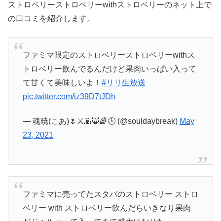
ストロベリーストロベリーwithストロベリーのネット上で
の口コミを紹介します。
ファミマ限定のストロベリーストロベリーwithス
トロベリー飲んでるんだけど果肉いっぱい入って
て甘くて美味しいよ！
#リリ生放送
pic.twitter.com/iz39D7tJDh
— 魂暁(こあ)🌷⚔️🌇🦊🌈🕒 (@souldaybreak)
May
23, 2021
ファミマに売ってたスタバのストロベリー ストロ
ベリー with ストロベリー飲んだらいきなり果肉