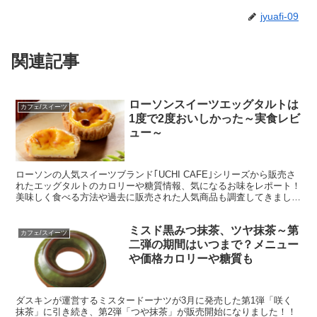
jyuafi-09
関連記事
ローソンスイーツエッグタルトは
カフェ/スイーツ
1度で2度おいしかった～実食レビ
ュー～
ローソンの人気スイーツブランド｢UCHI CAFE｣シリーズから販売さ
れたエッグタルトのカロリーや糖質情報、気になるお味をレポート！
美味しく食べる方法や過去に販売された人気商品も調査してきまし
た！
ミスド黒みつ抹茶、ツヤ抹茶～第
カフェ/スイーツ
二弾の期間はいつまで？メニュー
や価格カロリーや糖質も
ダスキンが運営するミスタードーナツが3月に発売した第1弾「咲く
抹茶」に引き続き、第2弾「つや抹茶」が販売開始になりました！！