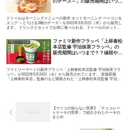
のチーズ～」の販売期間はいつま
で？土日も販売？？値段やカロリ
ー・糖質も
ドトールはモーニングメニューの新作 ホットモーニング ベーコン＆
エッグ ～とろける3種のチーズ～を2022年3月31日（木）から販売し
ます。 ドリンクとセットでお得に食べられる、ドトールのホットモ
ーニング ベーコン＆エッグ ～とろける3種の...
ファミマ新作フラッペ「上林春松
ファミリーマート
本店監修 宇治抹茶フラッペ」の
販売期間はいつまで？？値段やカ
ロリー・糖質も
ファミリーマートの新作フラッペ「上林春松本店監修 宇治抹茶フラ
ッペ」が2022年5月24日（火）から販売されています。 老舗茶舗
「上林春松本店」監修のもと開発された「上林春松本店監修 宇治抹
茶フラッペ」について、 販売期間はいつまで？ 値段...
【マツコの知らない世界】「チョコレー
トケーキの世界」で紹介されたケーキの
まとめ