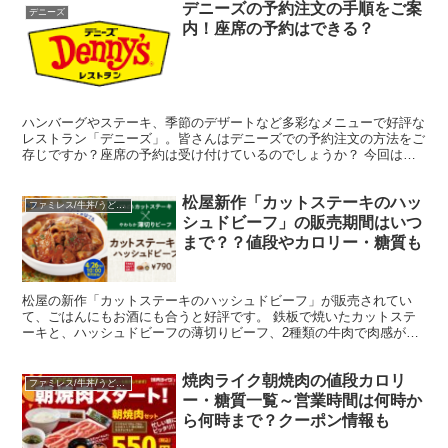
デニーズの予約注文の手順をご案
デニーズ
内！座席の予約はできる？
ハンバーグやステーキ、季節のデザートなど多彩なメニューで好評な
レストラン「デニーズ」。皆さんはデニーズでの予約注文の方法をご
存じですか？座席の予約は受け付けているのでしょうか？ 今回は、
デニーズの座席予約の方法や、テイクアウトの予約注文する...
松屋新作「カットステーキのハッ
ファミレス/牛丼/うどん/中華
シュドビーフ」の販売期間はいつ
まで？？値段やカロリー・糖質も
松屋の新作「カットステーキのハッシュドビーフ」が販売されてい
て、ごはんにもお酒にも合うと好評です。 鉄板で焼いたカットステ
ーキと、ハッシュドビーフの薄切りビーフ、2種類の牛肉で肉感がた
っぷり味わえる「カットステーキのハッシュドビーフ」につい...
焼肉ライク朝焼肉の値段カロリ
ファミレス/牛丼/うどん/中華
ー・糖質一覧～営業時間は何時か
ら何時まで？クーポン情報も