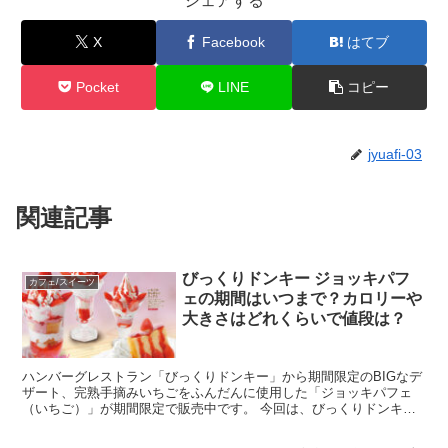
シェアする
X
Facebook
はてブ
Pocket
LINE
コピー
jyuafi-03
関連記事
びっくりドンキー ジョッキパフ
カフェ/スイーツ
ェの期間はいつまで？カロリーや
大きさはどれくらいで値段は？
ハンバーグレストラン「びっくりドンキー」から期間限定のBIGなデ
ザート、完熟手摘みいちごをふんだんに使用した「ジョッキパフェ
（いちご）」が期間限定で販売中です。 今回は、びっくりドンキー
ジョッキパフェの期間、カロリーや大きさ、値段について...