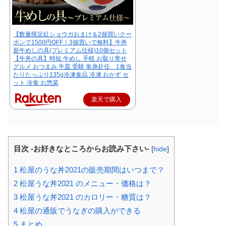
【数量限定紅ショウガおまけ＆2個買いクー
ポンで1500円OFF！3個買いで無料】牛丼
新牛めしの具(プレミアム仕様)10個セット
【牛丼の具】時短 牛めし 手軽 お取り寄せ
グルメ おつまみ 牛皿 受験 単身赴任 1食当
たりたっぷり135g冷凍食品 冷凍 おかず セ
ット 冷食 お惣菜
楽天で購入
目次 -お好きなところからお読み下さい-
[
hide
]
1
松屋のうな丼2021の販売期間はいつまで？
2
松屋うな丼2021 のメニュー・価格は？
3
松屋うな丼2021 のカロリー・糖質は？
4
松屋の通販でうなぎの購入ができる
5
まとめ