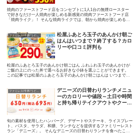
焼肉のファーストフード店をコンセプトに1人1台の無煙ロースター
で好きなだけ一人焼肉が楽しめる新感覚の焼肉ファーストフード店
「焼肉ライク」！ そんな焼肉ライクでは、朝から焼肉が楽しめると
いうことでこちらも注目！ 今回は、焼肉ライクの朝焼肉の値...
松屋ふあとろ玉子のあんかけ朝ご
ファミレス/牛丼/うどん/中華
はんはいつまで？終了する？カロ
リーや口コミ評判も
松屋のふあとろ玉子のあんかけ朝ごはん ふわふわ玉子のあんかけが
ご飯の上にのった丼で選べるお好きな小鉢を選ぶことができます。
この記事では松屋のふあとろ玉子のあんかけ朝ごはんは いつまで？
終了する？ 選べる小鉢 カロリー 持帰りテイクアウトは...
デニーズの日替わりランチメニュ
ファミレス/牛丼/うどん/中華
ーのカロリーや値段～土日や時間
と持ち帰りテイクアウトやクーポ
ン情報も
旬の素材を使用したハンバーグ、デザートやステーキ、ライスプレー
ト、パスタ、サラダ、和膳、ランチなどを提供するファミリーレスト
ラン「デニーズ」。 そんなデニーズの日替わりランチを食べたこと
ありますか？ 安くて美味しくて人気なんだとか？！ 今回...