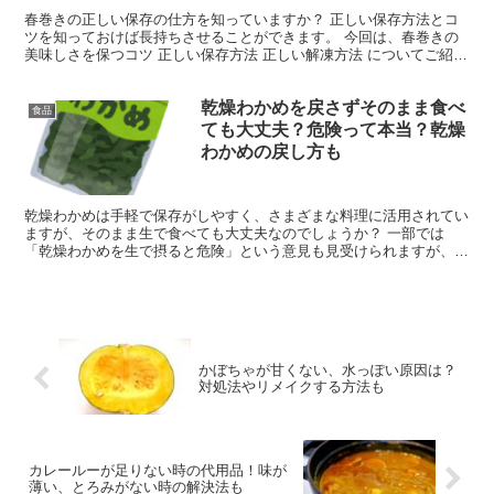
春巻きの正しい保存の仕方を知っていますか？ 正しい保存方法とコ
ツを知っておけば長持ちさせることができます。 今回は、春巻きの
美味しさを保つコツ 正しい保存方法 正しい解凍方法 についてご紹介
します。 春巻きの美味しさを保つコツは？ 春巻き...
乾燥わかめを戻さずそのまま食べ
食品
ても大丈夫？危険って本当？乾燥
わかめの戻し方も
乾燥わかめは手軽で保存がしやすく、さまざまな料理に活用されてい
ますが、そのまま生で食べても大丈夫なのでしょうか？ 一部では
「乾燥わかめを生で摂ると危険」という意見も見受けられますが、果
たして本当なのでしょうか？ そこで今回は、 乾燥わかめを...
かぼちゃが甘くない、水っぽい原因は？
対処法やリメイクする方法も
カレールーが足りない時の代用品！味が
薄い、とろみがない時の解決法も