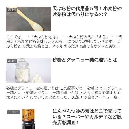
天ぷら粉の代用品５選！小麦粉や
調味料
片栗粉は代わりになるの？
ここでは、 ・「天ぷら粉とは」 ・「天ぷら粉の代用品５選」 ・「代
用天ぷら粉で作る美味しい天ぷら」 について説明していきます。 天
ぷら粉とは 天ぷら粉とは、水を加えるだけで誰でもサクッと美味し
い天ぷらが作れるように調整された粉です。 小麦粉...
砂糖とグラニュー糖の違いとは
調味料
砂糖とグラニュー糖の違いとは この記事では ・砂糖とは ・グラニュ
ー糖とは ・砂糖とグラニュー糖の違いとは ・オリゴ糖は砂糖よりも
太りにくい？ についてまとめました。 結論！砂糖とグラニュー糖
は、製造の仕上げの工程に着目すると、ショ糖や転化...
にんべんつゆの素はどこで売って
イベント
いる？スーパーやカルディなど販
売店を調査！