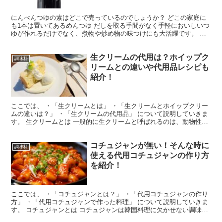
にんべんつゆの素はどこで売っているのでしょうか？ どこの家庭に
も1本は置いてあるめんつゆ だしを取る手間がなく手軽においしいつ
ゆが作れるだけでなく、煮物や炒め物の味つけにも大活躍です。 か
つお節の美味しさが効いたにんべんのつゆの素は長年愛さ...
生クリームの代用は？ホイップク
調味料
リームとの違いや代用品レシピも
紹介！
ここでは、 ・「生クリームとは」 ・「生クリームとホイップクリー
ムの違いは？」 ・「生クリームの代用品」 について説明していきま
す。 生クリームとは 一般的に生クリームと呼ばれるのは、動物性脂
肪(乳脂肪)=生乳のみを原材料としたもののことを...
コチュジャンが無い！そんな時に
調味料
使える代用コチュジャンの作り方
を紹介！
ここでは、 ・「コチュジャンとは？」 ・「代用コチュジャンの作り
方」 ・「代用コチュジャンで作った料理」 について説明していきま
す。 コチュジャンとは コチュジャンは韓国料理に欠かせない調味料
で、粉唐辛子、もち米粉、豆（大豆）麹、塩などを発...