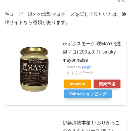
キューピー以外の燻製マヨネーズを試して見たい方は、通
販サイトなら種類があります。
かずさスモーク 燻MAYO(燻
製マヨ) 200ｇ丸瓶 smoky
mayonnaise
created by
Rinker
かずさスモーク
Amazon
楽天市場
Yahooショッピング
伊藤漬物本舗 いぶりがっこ
のタルタルソース 燻（く