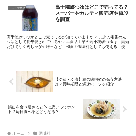
高千穂峡つゆはどこで売ってる？
テレビで紹介
スーパーやカルディ販売店や値段
を調査
高千穂峡つゆがどこで売ってるか知っていますか？ 九州の定番めん
つゆとして長年愛されているヤマエ食品工業の高千穂峡つゆは、素麺
だけでなく肉じゃがや味玉など、和食の調味料としても使える、便利
なめんつゆです。 今回は、高千穂峡つゆはスーパーやカル...
【冷蔵・冷凍】鯖の味噌煮の保存方法
は？賞味期限と解凍のコツを紹介
鯖缶を食べ過ぎると体に悪いってホン
ト？毎日食べるとどうなる？
ホーム
調味料