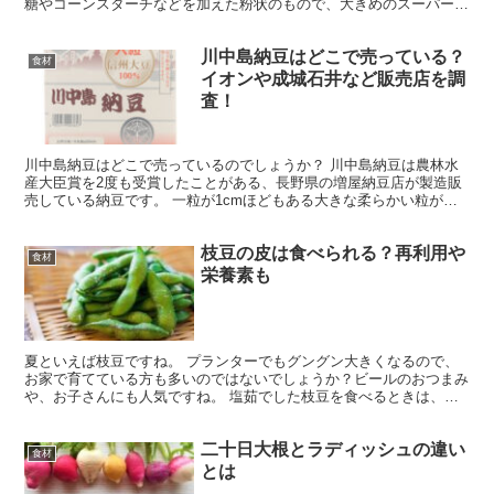
糖やコーンスターチなどを加えた粉状のもので、大きめのスーパーで
も販売されています。 この杏仁霜は他のもので代用できる...
川中島納豆はどこで売っている？
食材
イオンや成城石井など販売店を調
査！
川中島納豆はどこで売っているのでしょうか？ 川中島納豆は農林水
産大臣賞を2度も受賞したことがある、長野県の増屋納豆店が製造販
売している納豆です。 一粒が1cmほどもある大きな柔らかい粒が特
徴で、納豆特有のニオイが少ないのも美味しさのポイント...
枝豆の皮は食べられる？再利用や
食材
栄養素も
夏といえば枝豆ですね。 プランターでもグングン大きくなるので、
お家で育てている方も多いのではないでしょうか？ビールのおつまみ
や、お子さんにも人気ですね。 塩茹でした枝豆を食べるときは、皮
（鞘）から取り出して、さらに薄皮を取る方もいると思いま...
二十日大根とラディッシュの違い
食材
とは