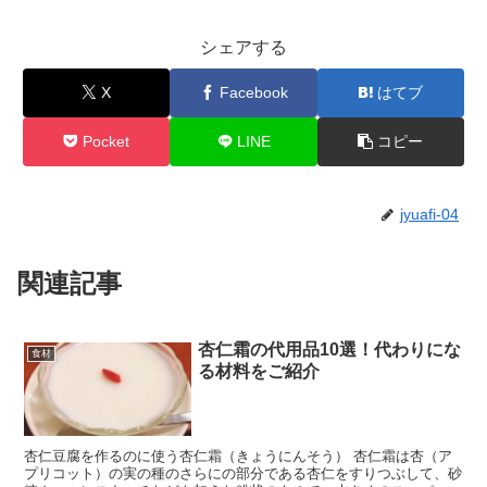
シェアする
X
Facebook
はてブ
Pocket
LINE
コピー
jyuafi-04
関連記事
杏仁霜の代用品10選！代わりにな
食材
る材料をご紹介
杏仁豆腐を作るのに使う杏仁霜（きょうにんそう） 杏仁霜は杏（ア
プリコット）の実の種のさらにの部分である杏仁をすりつぶして、砂