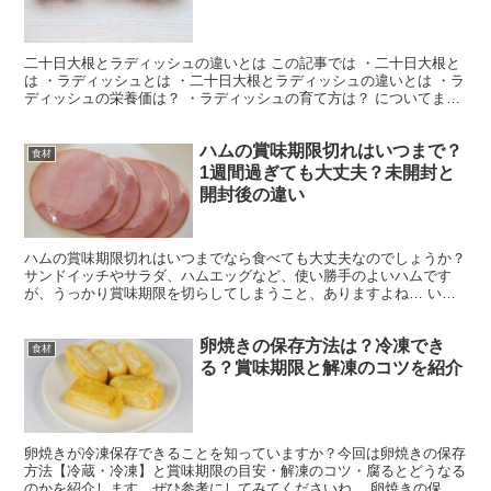
二十日大根とラディッシュの違いとは この記事では ・二十日大根と
は ・ラディッシュとは ・二十日大根とラディッシュの違いとは ・ラ
ディッシュの栄養価は？ ・ラディッシュの育て方は？ についてまと
めました。 結論 二十日大根とラディッシュの違...
ハムの賞味期限切れはいつまで？
食材
1週間過ぎても大丈夫？未開封と
開封後の違い
ハムの賞味期限切れはいつまでなら食べても大丈夫なのでしょうか？
サンドイッチやサラダ、ハムエッグなど、使い勝手のよいハムです
が、うっかり賞味期限を切らしてしまうこと、ありますよね… いつ
のまにか冷蔵庫の奥に追いやられてしまった賞味期限切れの...
卵焼きの保存方法は？冷凍でき
食材
る？賞味期限と解凍のコツを紹介
卵焼きが冷凍保存できることを知っていますか？今回は卵焼きの保存
方法【冷蔵・冷凍】と賞味期限の目安・解凍のコツ・腐るとどうなる
のかを紹介します。ぜひ参考にしてみてくださいね。 卵焼きの保存