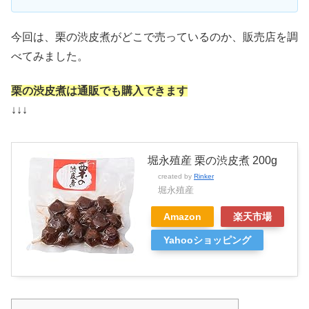
今回は、栗の渋皮煮がどこで売っているのか、販売店を調
べてみました。
栗の渋皮煮は通販でも購入できます
↓↓↓
堀永殖産 栗の渋皮煮 200g
created by
Rinker
堀永殖産
Amazon
楽天市場
Yahooショッピング