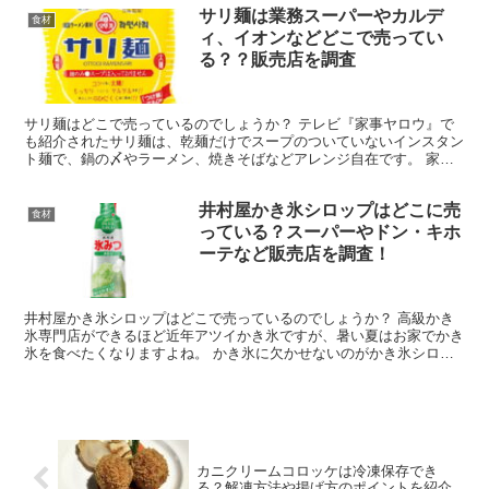
サリ麺は業務スーパーやカルデ
食材
ィ、イオンなどどこで売ってい
る？？販売店を調査
サリ麺はどこで売っているのでしょうか？ テレビ『家事ヤロウ』で
も紹介されたサリ麺は、乾麺だけでスープのついていないインスタン
ト麺で、鍋の〆やラーメン、焼きそばなどアレンジ自在です。 家事
ヤロウ観てるけどサリ麺って鍋用の麺なのか。寒くなってき...
井村屋かき氷シロップはどこに売
食材
っている？スーパーやドン・キホ
ーテなど販売店を調査！
井村屋かき氷シロップはどこで売っているのでしょうか？ 高級かき
氷専門店ができるほど近年アツイかき氷ですが、暑い夏はお家でかき
氷を食べたくなりますよね。 かき氷に欠かせないのがかき氷シロッ
プ 市販の家庭用のかき氷シロップは種類が限られているの...
カニクリームコロッケは冷凍保存でき
る？解凍方法や揚げ方のポイントを紹介