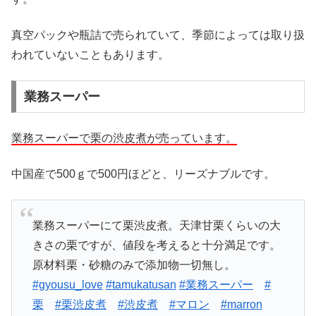
真空パックや瓶詰で売られていて、季節によっては取り扱
われていないこともあります。
業務スーパー
業務スーパーで栗の渋皮煮が売っています。
中国産で500ｇで500円ほどと、リーズナブルです。
業務スーパーにて栗渋皮煮。天津甘栗くらいの大
きさの栗ですが、値段を考えると十分満足です。
原材料栗・砂糖のみで添加物一切無し。
#gyousu_love
#tamukatusan
#業務スーパー
#
栗
#栗渋皮煮
#渋皮煮
#マロン
#marron