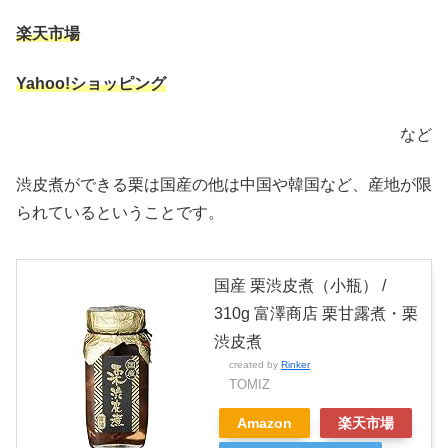
楽天市場
Yahoo!ショッピング
など
渋皮煮ができる栗は国産の他は中国や韓国など、産地が限
られているということです。
国産 栗渋皮煮（小瓶） /
310g 富澤商店 栗甘露煮・栗
渋皮煮
created by
Rinker
TOMIZ
Amazon
楽天市場