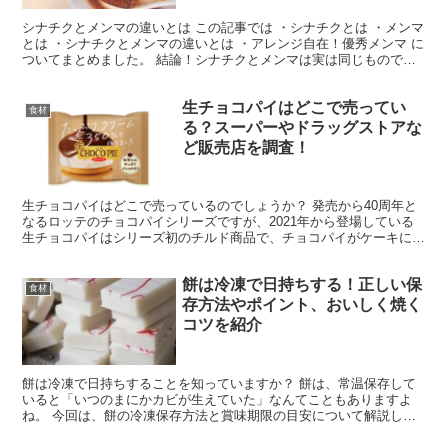
シナチクとメンマの違いとは この記事では ・シナチクとは ・メンマ
とは ・シナチクとメンマの違いとは ・アレンジ自在！優秀メンマ に
ついてまとめました。 結論！シナチクとメンマは実は同じものでし
た。 しかし歴史的な背景から、はじめはシナチク...
生チョコパイはどこで売ってい
食材
る？スーパーやドラッグストアな
ど販売店を調査！
生チョコパイはどこで売っているのでしょうか？ 発売から40周年と
なるロッテのチョコパイシリーズですが、2021年から登場している
生チョコパイはシリーズ初のチルド商品で、チョコパイがケーキにな
ったようなスイーツです。 しっとりふわふわのスポン...
餅は冷凍で日持ちする！正しい保
食材
存方法やポイント、おいしく焼く
コツを紹介
餅は冷凍で日持ちすることを知っていますか？ 餅は、常温保存して
いると「いつのまにかカビが生えていた」なんてこともありますよ
ね。 今回は、餅の冷凍保存方法と賞味期限の目安について解説しま
す。 餅を冷凍する際のポイントや美味しく焼く方法なども紹...