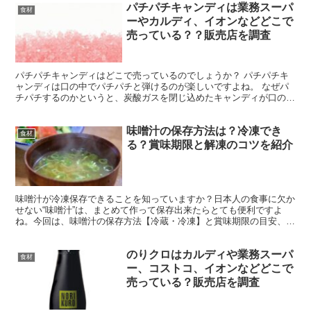
パチパチキャンディは業務スーパ
食材
ーやカルディ、イオンなどどこで
売っている？？販売店を調査
パチパチキャンディはどこで売っているのでしょうか？ パチパチキ
ャンディは口の中でパチパチと弾けるのが楽しいですよね。 なぜパ
チパチするのかというと、炭酸ガスを閉じ込めたキャンディが口の中
で溶けると、炭酸ガスが出てきてパチパチと弾けるという仕...
味噌汁の保存方法は？冷凍でき
食材
る？賞味期限と解凍のコツを紹介
味噌汁が冷凍保存できることを知っていますか？日本人の食事に欠か
せない“味噌汁”は、まとめて作って保存出来たらとても便利ですよ
ね。今回は、味噌汁の保存方法【冷蔵・冷凍】と賞味期限の目安、解
凍方法、腐るとどうなるのかを紹介します。ぜひ参考にして...
のりクロはカルディや業務スーパ
食材
ー、コストコ、イオンなどどこで
売っている？販売店を調査