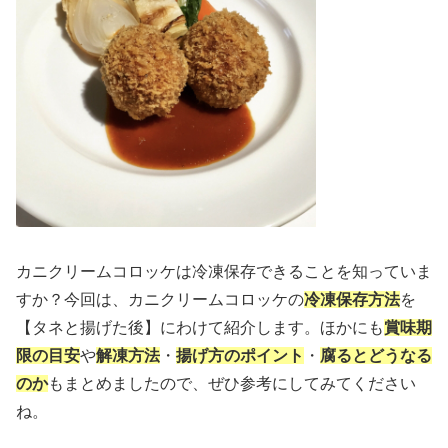
カニクリームコロッケは冷凍保存できることを知っていま
すか？今回は、カニクリームコロッケの
冷凍保存方法
を
【タネと揚げた後】にわけて紹介します。ほかにも
賞味期
限の目安
や
解凍方法
・
揚げ方のポイント
・
腐るとどうなる
のか
もまとめましたので、ぜひ参考にしてみてください
ね。