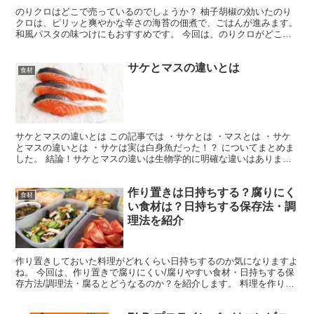
のりクロはどこで売っているのでしょうか？ 柚子胡椒の効いたのり
クロは、ピリッと爽やかな辛さの海苔の佃煮で、ごはんが進みます。
和風パスタの味つけにもおすすめです。 今回は、のりクロがどこで
売っているのか販売店を調査してみました。 のりクロは...
サケとマスの違いとは
食材
サケとマスの違いとは この記事では ・サケとは ・マスとは ・サケ
とマスの違いとは ・サケは実は白身魚だった！？ についてまとめま
した。 結論！サケとマスの違いは生物学的に明確な違いはありませ
ん。 しかし日本では、 サケは海でとれる大きなも...
作り置きは日持ちする？腐りにく
食材
い食材は？日持ちする保存法・調
理法を紹介
作り置きしておいた料理がどれくらい日持ちするのか気になりますよ
ね。 今回は、作り置きで腐りにくい/腐りやすい食材・日持ちする保
存方法/調理法・腐るとどうなるのか？を紹介します。 料理を作り置
きする際はぜひ参考にしてみてくださいね。 作り置き...