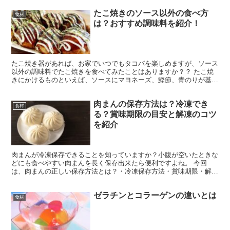
たこ焼きのソース以外の食べ方
食材
は？おすすめ調味料を紹介！
たこ焼き器があれば、お家でいつでもタコパを楽しめますが、ソース
以外の調味料でたこ焼きを食べてみたことはありますか？？ たこ焼
きにかけるものといえば、ソースにマヨネーズ、鰹節、青のりが基本
ですね。 築地銀だこなどのたこ焼き屋でも、タルタルソー...
肉まんの保存方法は？冷凍でき
食材
る？賞味期限の目安と解凍のコツ
を紹介
肉まんが冷凍保存できることを知っていますか？小腹が空いたときな
どにも食べやすい肉まんを長く保存出来たら便利ですよね。 今回
は、肉まんの正しい保存方法とは？・冷凍保存方法・賞味期限・解凍
のコツ・腐るとどうなるのかを紹介します。ぜひ参考にしてみ...
ゼラチンとコラーゲンの違いとは
食材