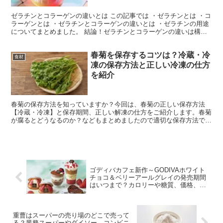
ゼラチンとコラーゲンの違いとは この記事では ・ゼラチンとは ・コ
ラーゲンとは ・ゼラチンとコラーゲンの違いとは ・ゼラチンの用途
についてまとめました。 結論！ゼラチンとコラーゲンの違いは構造
にあった！ コラーゲンは、動物の骨や皮に多く含...
春菊を保存するコツは？冷蔵・冷
食材
凍の保存方法と正しい冷凍の仕方
を紹介
春菊の保存方法を知っていますか？今回は、春菊の正しい保存方法
【冷蔵・冷凍】と保存期間、正しい解凍の仕方をご紹介します。春菊
が腐るとどうなるのか？などもまとめましたので適切な保存方法で美
味しく長持ちさせましょう。 春菊の保存するコツ まずは春...
ゴディバカフェ新作～GODIVAホワイト
チョコ＆ベリーアールグレイの発売期間
はいつまで？カロリーや糖質、価格、売
っている場所についても！
重曹はスーパーの売り場のどこで売って
る？業務スーパーやダイソー、コンビニ