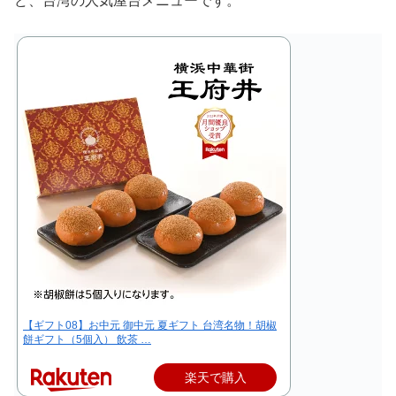
ど、台湾の人気屋台メニューです。
【ギフト08】お中元 御中元 夏ギフト 台湾名物！胡椒
餅ギフト（5個入） 飲茶 …
楽天で購入