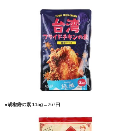
●
胡椒餅の素 115g
→267円