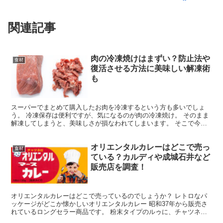
関連記事
肉の冷凍焼けはまずい？防止法や
食材
復活させる方法に美味しい解凍術
も
スーパーでまとめて購入したお肉を冷凍するという方も多いでしょ
う。 冷凍保存は便利ですが、気になるのが肉の冷凍焼け。 そのまま
解凍してしまうと、美味しさが損なわれてしまいます。 そこで今回
は、 冷凍焼けが起こる原因 冷凍焼けを防ぐ方法 冷凍焼...
オリエンタルカレーはどこで売っ
食材
ている？カルディや成城石井など
販売店を調査！
オリエンタルカレーはどこで売っているのでしょうか？ レトロなパ
ッケージがどこか懐かしいオリエンタルカレー 昭和37年から販売さ
れているロングセラー商品です。 粉末タイプのルゥに、チャツネが
別についているという本格的なカレールゥです。 原材料...