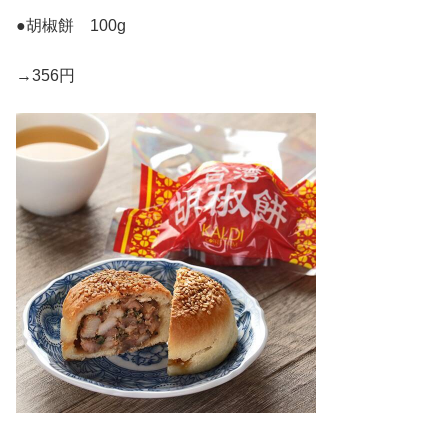
●胡椒餅 100g
→356円