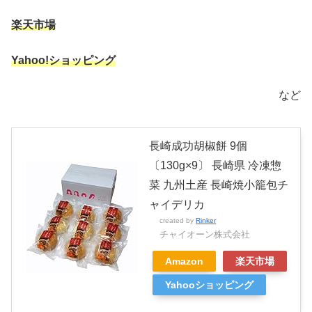
楽天市場
Yahoo!ショッピング
など
長崎成功胡椒餅 9個
〔130g×9〕 長崎県 冷凍惣
菜 九州土産 長崎焼小籠包チ
ャイデリカ
created by
Rinker
チャイオーン株式会社
Amazon
楽天市場
Yahooショッピング