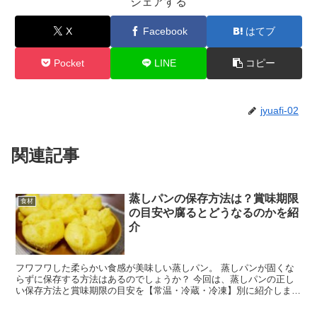
シェアする
X
Facebook
はてブ
Pocket
LINE
コピー
jyuafi-02
関連記事
蒸しパンの保存方法は？賞味期限
食材
の目安や腐るとどうなるのかを紹
介
フワフワした柔らかい食感が美味しい蒸しパン。 蒸しパンが固くな
らずに保存する方法はあるのでしょうか？ 今回は、蒸しパンの正し
い保存方法と賞味期限の目安を【常温・冷蔵・冷凍】別に紹介しま
す。 冷凍した蒸しパンの解凍方法や賞味期限が過ぎて腐ると...