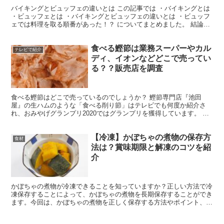
バイキングとビュッフェの違いとは この記事では ・バイキングとは
・ビュッフェとは ・バイキングとビュッフェの違いとは ・ビュッフ
ェでは料理を取る順番があった！？ についてまとめました。 結論！
バイキングとビュッフェの違いは… バイキング…...
食べる鰹節は業務スーパーやカル
テレビで紹介
ディ、イオンなどどこで売ってい
る？？販売店を調査
食べる鰹節はどこで売っているのでしょうか？ 鰹節専門店『池田
屋』の生ハムのような「食べる削り節」はテレビでも何度か紹介さ
れ、おみやげグランプリ2020ではグランプリを獲得しています。 今
回は食べる鰹節がどこで売っているのか、販売店を調査して...
【冷凍】かぼちゃの煮物の保存方
食材
法は？賞味期限と解凍のコツを紹
介
かぼちゃの煮物が冷凍できることを知っていますか？正しい方法で冷
凍保存することによって、かぼちゃの煮物を長期保存することができ
ます。今回は、かぼちゃの煮物を正しく保存する方法やポイント、賞
味期限の目安、解凍する際のコツ、腐るとどうなるのかを紹...