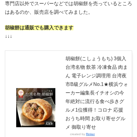
専門店以外でスーパーなどでは胡椒餅を売っているところ
はあるのか、販売店を調べてみました。
胡椒餅は通販でも購入できます
↓↓↓
胡椒餅(こしょうもち) 3個入
台湾名物 飲茶 冷凍食品 肉ま
ん 電子レンジ調理用 台湾夜
市B級グルメNo.1★横浜ウォ
ーカー編集長イチオシの今
年絶対に流行る食べ歩きグ
ルメ1位獲得！コロナ 応援
おうち時間 お取り寄せグル
メ 御取り寄せ
created by
Rinker