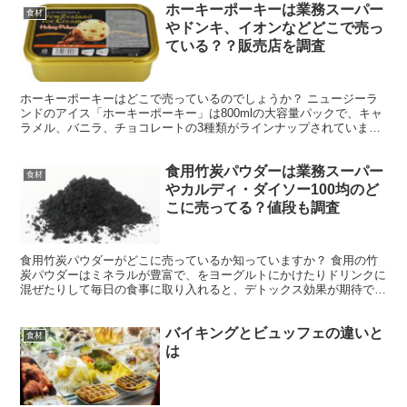
ホーキーポーキーは業務スーパー
食材
やドンキ、イオンなどどこで売っ
ている？？販売店を調査
ホーキーポーキーはどこで売っているのでしょうか？ ニュージーラ
ンドのアイス「ホーキーポーキー」は800mlの大容量パックで、キャ
ラメル、バニラ、チョコレートの3種類がラインナップされていま
す。 今回はホーキーポーキーがどこで売っているのか、...
食用竹炭パウダーは業務スーパー
食材
やカルディ・ダイソー100均のど
こに売ってる？値段も調査
食用竹炭パウダーがどこに売っているか知っていますか？ 食用の竹
炭パウダーはミネラルが豊富で、をヨーグルトにかけたりドリンクに
混ぜたりして毎日の食事に取り入れると、デトックス効果が期待で
き、手軽なサプリメントもありますね。 お菓子作りの着色料...
バイキングとビュッフェの違いと
食材
は