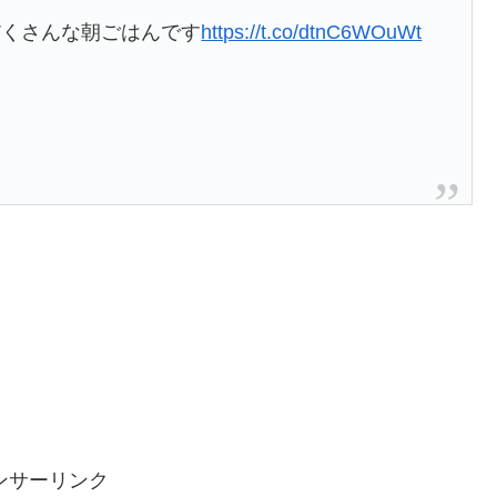
だくさんな朝ごはんです
https://t.co/dtnC6WOuWt
ンサーリンク