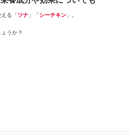
栄養成分や効果についても
使える「
ツナ
」「
シーチキン
」。
しょうか？