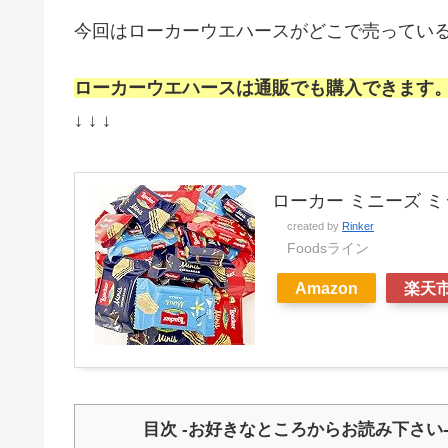
今回はローカーウエハースがどこで売ってい
ローカーウエハースは通販でも購入できます
↓ ↓ ↓
ローカー ミニーズ ミッ
created by
Rinker
Foodsライン
Amazon
楽天
目次 -お好きなところからお読み下さい