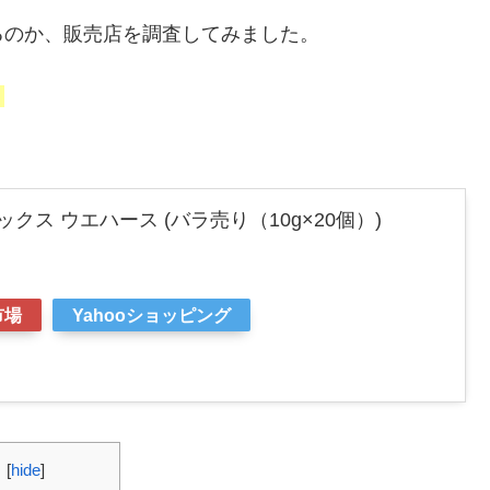
るのか、販売店を調査してみました。
。
クス ウエハース (バラ売り（10g×20個）)
市場
Yahooショッピング
-
[
hide
]