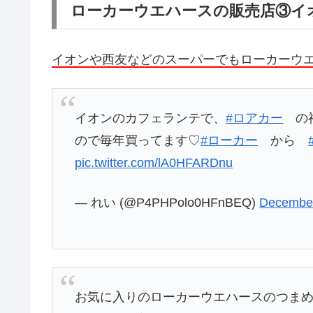
ローカーウエハースの販売店③イ
イオンや西友などのスーパーでもローカーウ
イオンのカフェランテで、
#ロアカー
の福
ので毎年買ってます♡
#ローカー
から
pic.twitter.com/lA0HFARDnu
— れい (@P4PHPolo0HFnBEQ)
December
お気に入りのローカーウエハースのつま