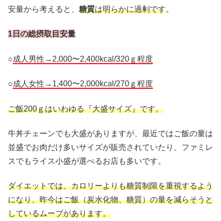
安量から考えると、
糖質
は明らかに過剰です
。
1日の総摂取目安量
○
成人男性→2,000〜2,400kcal/320ｇ程度
○
成人女性→1,400〜2,000kcal/270ｇ程度
ご飯200ｇはいわゆる『大盛サイズ』です。
牛丼チェーンでも大盛がありますが、最近ではご飯の量は
並盛でお肉だけ多いサイズが販売されていたり、ファミレ
スでもライス小盛が選べるお店も多いです。
ダイエットでは、カロリーよりも糖質制限を重視するよう
になり、昨今はご飯（炭水化物、糖質）の量を減らそうと
しているムーブがあります。