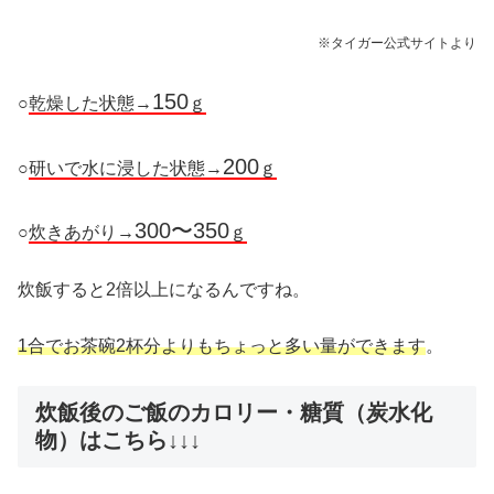
※タイガー公式サイトより
150
○
乾燥した状態→
ｇ
200
○
研いで水に浸した状態→
ｇ
300〜350
○
炊きあがり→
ｇ
炊飯すると2倍以上になるんですね。
1合でお茶碗2杯分よりもちょっと多い量ができます
。
炊飯後のご飯のカロリー・糖質（炭水化
物）はこちら↓↓↓