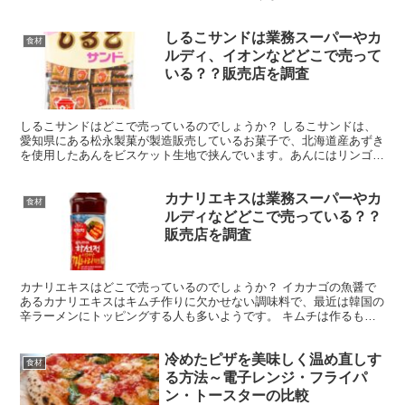
たのでぜひ参考にしてみてくださいね。 山椒の葉の日...
しるこサンドは業務スーパーやカ
食材
ルディ、イオンなどどこで売って
いる？？販売店を調査
しるこサンドはどこで売っているのでしょうか？ しるこサンドは、
愛知県にある松永製菓が製造販売しているお菓子で、北海道産あずき
を使用したあんをビスケット生地で挟んでいます。あんにはリンゴジ
ャムとはちみつが隠し味に使われています。 テレビドラマ...
カナリエキスは業務スーパーやカ
食材
ルディなどどこで売っている？？
販売店を調査
カナリエキスはどこで売っているのでしょうか？ イカナゴの魚醤で
あるカナリエキスはキムチ作りに欠かせない調味料で、最近は韓国の
辛ラーメンにトッピングする人も多いようです。 キムチは作るもの
です！ 即席キャベツキムチ完成 カナリエキスとアミの塩...
冷めたピザを美味しく温め直しす
食材
る方法～電子レンジ・フライパ
ン・トースターの比較