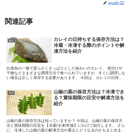
jyuafi-02
関連記事
カレイの日持ちする保存方法は？
食材
冷蔵・冷凍する際のポイントや解
凍方法を紹介
白身魚の一種で柔らかくさっぱりとした味わいのカレイ。 煮付けや
干物などさまざまな調理方法で食べられていますが、すぐに調理しな
い場合は正しく保存する必要があります。 今回は、カレイの日持ち
する保存方法と日持ち期間について紹介します。 カレイを...
山椒の葉の保存方法は？冷凍でき
食材
る？賞味期限の目安や解凍方法を
紹介
山椒の葉の保存方法は知っていますか？ 今回は、山椒の葉の保存方
法と賞味期限の目安を【冷蔵/冷凍/乾燥】にわけて紹介します。 さら
に、冷凍した山椒の葉の解凍方法や腐るとどうなるのかもまとめまし