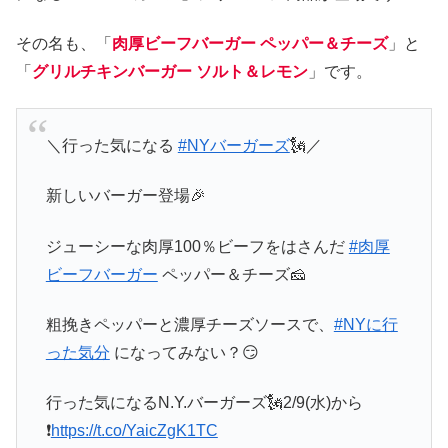
その名も、「
肉厚ビーフバーガー ペッパー＆チーズ
」と
「
グリルチキンバーガー ソルト＆レモン
」です。
＼行った気になる
#NYバーガーズ
🗽／
新しいバーガー登場🎉
ジューシーな肉厚100％ビーフをはさんだ
#肉厚
ビーフバーガー
ペッパー＆チーズ🧀
粗挽きペッパーと濃厚チーズソースで、
#NYに行
った気分
になってみない？😏
行った気になるN.Y.バーガーズ🗽2/9(水)から
❗️
https://t.co/YaicZgK1TC