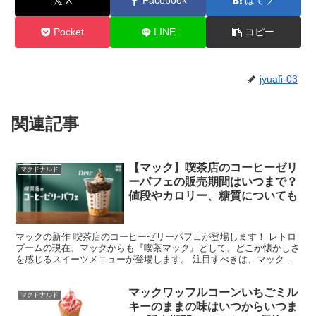
X
Facebook
はてブ
Pocket
LINE
コピー
jyuafi-03
関連記事
【マック】喫茶店のコーヒーゼリ
マクドナルド
ーパフェの販売期間はいつまで？
値段やカロリー、糖質についても
マックの新作 喫茶店のコーヒーゼリーパフェが登場します！ レトロ
ブームの現在、マックからも『喫茶マック』として、どこか懐かしさ
を感じるスイーツメニューが登場します。 注目すべきは、マック史
上初のパフェとなる喫茶店のコーヒーゼリーパフェではな...
マックワッフルコーンいちごミル
マクドナルド
キーのままの味はいつからいつま