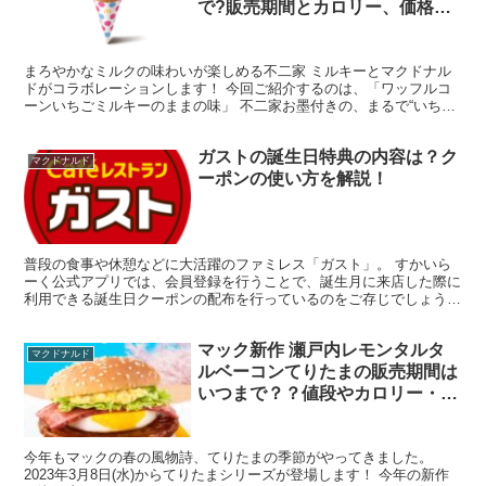
で?販売期間とカロリー、価格や
クーポンなど
まろやかなミルクの味わいが楽しめる不二家 ミルキーとマクドナル
ドがコラボレーションします！ 今回ご紹介するのは、「ワッフルコ
ーンいちごミルキーのままの味」 不二家お墨付きの、まるで“いちご
ミルキーのまま”に感じる再現度の高い味わいを、ワッフ...
ガストの誕生日特典の内容は？ク
マクドナルド
ーポンの使い方を解説！
普段の食事や休憩などに大活躍のファミレス「ガスト」。 すかいら
ーく公式アプリでは、会員登録を行うことで、誕生月に来店した際に
利用できる誕生日クーポンの配布を行っているのをご存じでしょう
か。 今回は、ガストの誕生日特典クーポンのサービス内容や...
マック新作 瀬戸内レモンタルタ
マクドナルド
ルベーコンてりたまの販売期間は
いつまで？？値段やカロリー・糖
質、クーポン情報も
今年もマックの春の風物詩、てりたまの季節がやってきました。
2023年3月8日(水)からてりたまシリーズが登場します！ 今年の新作