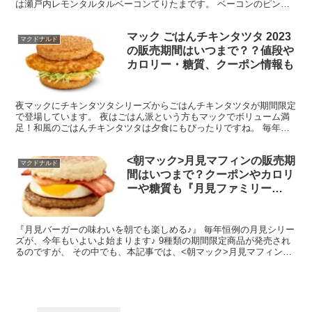
は瀬戸内レモンタルタルベーコンてりたまです。 ベーコンのピン
ク、レタスのグリーン、レモンタルタルのイエローが春...
マック ごはんチキンタツタ 2023
マクドナルド
の販売期間はいつまで？？値段や
カロリー・糖質、クーポン情報も
夜マックにチキンタツタシリーズからごはんチキンタツタが期間限定
で登場しています。 夜はごはん派という方もマックでボリューム満
足！和風のごはんチキンタツタは夕食にもぴったりですね。 毎年人
気のチキンタツタシリーズは。昼はチキンタツタ、夜はごは...
<朝マック>月見マフィンの販売期
マクドナルド
間はいつまで？クーポンやカロリ
ーや糖質も『月見ファミリー
2020』
『月見バーガーの味わいを朝でも楽しめる♪』 毎年恒例の月見シリー
ズが、今年もいよいよ始まります♪ 9種類の期間限定商品が発売され
るのですが、 その中でも、本記事では、<朝マック>月見マフィンに
絞って調べた情報をご紹介していきます。 月に見立...