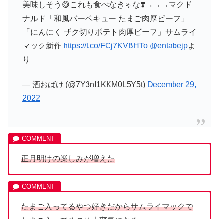
美味しそう😋これも食べなきゃな❣️→→→マクド
ナルド「和風バーベキュー たまご肉厚ビーフ」
「にんにく ザク切りポテト肉厚ビーフ」サムライ
マック新作
https://t.co/FCj7KVBHTo
@entabejp
よ
り
— 酒おばけ (@7Y3nI1KKM0L5Y5t)
December 29,
2022
正月明けの楽しみが増えた
たまご入ってるやつ好きだからサムライ
マック
で