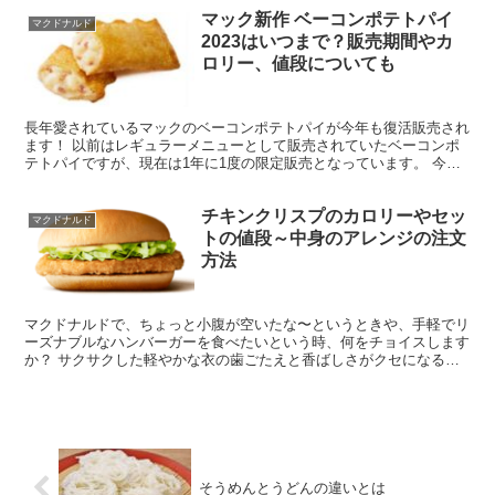
マック新作 ベーコンポテトパイ
マクドナルド
2023はいつまで？販売期間やカ
ロリー、値段についても
長年愛されているマックのベーコンポテトパイが今年も復活販売され
ます！ 以前はレギュラーメニューとして販売されていたベーコンポ
テトパイですが、現在は1年に1度の限定販売となっています。 今年
はKinＫi KidsがCMに出演することでも話題に...
チキンクリスプのカロリーやセッ
マクドナルド
トの値段～中身のアレンジの注文
方法
マクドナルドで、ちょっと小腹が空いたな〜というときや、手軽でリ
ーズナブルなハンバーガーを食べたいという時、何をチョイスします
か？ サクサクした軽やかな衣の歯ごたえと香ばしさがクセになるチ
キンを使った、誰もが楽しめるシンプルな味わいの「チキン...
そうめんとうどんの違いとは