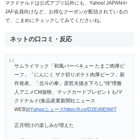
マクドナルドは公式アプリ以外にも、Yahoo! JAPANや
JAF会員向けなど、お得なクーポンが配信されているの
で、こまめにチェックしてみてくださいね。
ネットの口コミ・反応
サムライマック「和風バーベキュー たまご肉厚ビ
ーフ」「にんにく ザク切りポテト肉厚ビーフ」新
作発表、「北斗の拳」原哲夫描き下ろし“侍”堺雅
人アニメCM放映、マックカードプレゼントも/マ
クドナルド(食品産業新聞社ニュース
WEB)
#Yahooニュース
https://t.co/D2Ed9EtWiT
正月明けの楽しみが増えた