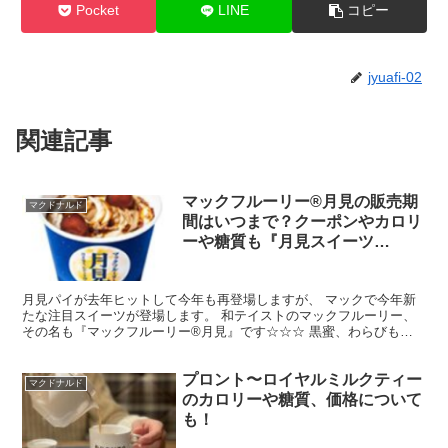
Pocket
LINE
コピー
jyuafi-02
関連記事
マックフルーリー®月見の販売期
マクドナルド
間はいつまで？クーポンやカロリ
ーや糖質も『月見スイーツ
2020』
月見パイが去年ヒットして今年も再登場しますが、 マックで今年新
たな注目スイーツが登場します。 和テイストのマックフルーリー、
その名も『マックフルーリー®月見』です☆☆☆ 黒蜜、わらびも
ち、それにきなこ風味のコーンを使った新作フルーリー、期待...
プロント〜ロイヤルミルクティー
マクドナルド
のカロリーや糖質、価格について
も！