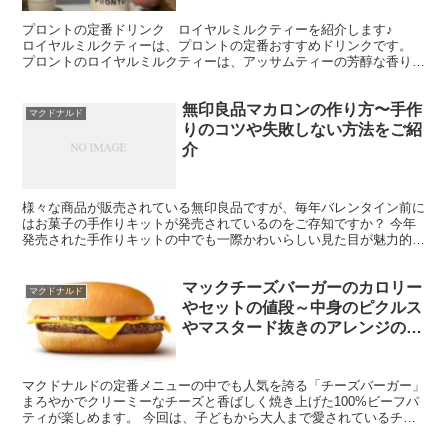
プロントの定番ドリンク ロイヤルミルクティーを紹介します♪
ロイヤルミルクティーは、プロントの定番おすすめドリンクです。
プロントのロイヤルミルクティーは、アッサムティーの芳醇な香りと
ミルクのリッチな旨味が特徴です。 スイー...
無印良品マカロンの作り方〜手作
マクドナルド
りのコツや失敗しない方法をご紹
介
様々な商品が販売されている無印良品ですが、毎年バレンタイン前に
はお菓子の手作りキットが発売されているのをご存知ですか？ 今年
発売された手作りキットの中でも一際かわいらしい見た目が魅力的な
のが無印良品マカロンです。 いちご風味とピスタチオ風味...
マックチーズバーガーのカロリー
マクドナルド
やセットの値段～中身のピクルス
やマスタード抜きのアレンジの注
文方法
マクドナルドの定番メニューの中でも人気を誇る「チーズバーガー」
まろやかでクリーミーなチーズと香ばしく焼き上げた100%ビーフパ
ティが楽しめます。 今回は、子どもから大人まで愛されているチー
ズバーガーのカロリーや値段、ピクルスやマスタード抜...