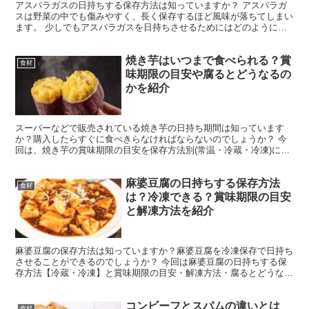
アスパラガスの日持ちする保存方法は知っていますか？ アスパラガ
スは野菜の中でも傷みやすく、長く保存するほど風味が落ちてしまい
ます。 少しでもアスパラガスを日持ちさせるためにはどのように保
存すればよいのでしょうか。 そこで、今回はアスパラガス...
焼き芋はいつまで食べられる？賞
食材
味期限の目安や腐るとどうなるの
かを紹介
スーパーなどで販売されている焼き芋の日持ち期間は知っています
か？購入したらすぐに食べきらなければならないのでしょうか？ 今
回は、焼き芋の賞味期限の目安を保存方法別(常温・冷蔵・冷凍)に紹
介します。 腐った焼き芋の特徴もまとめましたので、購入...
麻婆豆腐の日持ちする保存方法
食材
は？冷凍できる？賞味期限の目安
と解凍方法を紹介
麻婆豆腐の保存方法は知っていますか？麻婆豆腐を冷凍保存で日持ち
させることができるのでしょうか？ 今回は麻婆豆腐の日持ちする保
存方法【冷蔵・冷凍】と賞味期限の目安・解凍方法・腐るとどうなる
のかを紹介します。 ぜひ参考にしてみてくださいね。 麻...
コンビーフとスパムの違いとは
食材