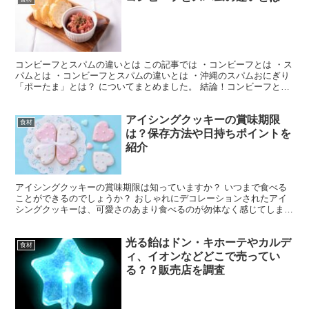
コンビーフとスパムの違いとは この記事では ・コンビーフとは ・ス
パムとは ・コンビーフとスパムの違いとは ・沖縄のスパムおにぎり
「ポーたま」とは？ についてまとめました。 結論！コンビーフとス
パムの大きな違いは、原材料にあった！ コンビー...
アイシングクッキーの賞味期限
食材
は？保存方法や日持ちポイントを
紹介
アイシングクッキーの賞味期限は知っていますか？ いつまで食べる
ことができるのでしょうか？ おしゃれにデコレーションされたアイ
シングクッキーは、可愛さのあまり食べるのが勿体なく感じてしまい
ますよね。 今回は、アイシングクッキーの賞味期限につい...
光る飴はドン・キホーテやカルデ
食材
ィ、イオンなどどこで売ってい
る？？販売店を調査