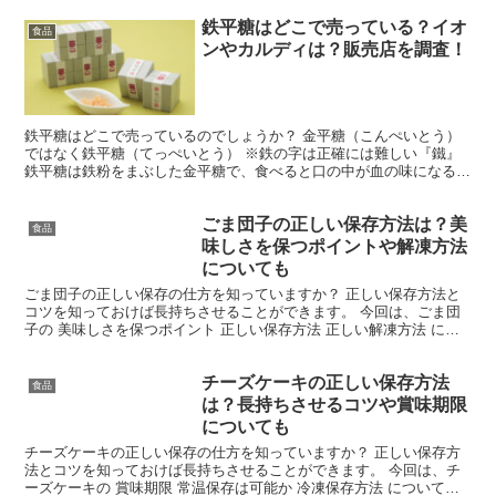
鉄平糖はどこで売っている？イオ
食品
ンやカルディは？販売店を調査！
鉄平糖はどこで売っているのでしょうか？ 金平糖（こんぺいとう）
ではなく鉄平糖（てっぺいとう） ※鉄の字は正確には難しい『鐵』
鉄平糖は鉄粉をまぶした金平糖で、食べると口の中が血の味になる…
と一度は食べてみたくなる、怖いもの見たさの要素も強い...
ごま団子の正しい保存方法は？美
食品
味しさを保つポイントや解凍方法
についても
ごま団子の正しい保存の仕方を知っていますか？ 正しい保存方法と
コツを知っておけば長持ちさせることができます。 今回は、ごま団
子の 美味しさを保つポイント 正しい保存方法 正しい解凍方法 につ
いてご紹介します。 ごま団子の美味しさを保つポイン...
チーズケーキの正しい保存方法
食品
は？長持ちさせるコツや賞味期限
についても
チーズケーキの正しい保存の仕方を知っていますか？ 正しい保存方
法とコツを知っておけば長持ちさせることができます。 今回は、チ
ーズケーキの 賞味期限 常温保存は可能か 冷凍保存方法 についてご