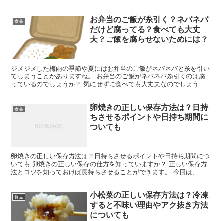
紹介します。 チーズケーキの賞味期限は？ チーズケ...
お弁当のご飯が糸引く？ネバネバ
食品
だけど腐ってる？食べても大丈
夫？ご飯を腐らせないためには？
ジメジメした梅雨の季節や夏にはお弁当のご飯がネバネバと糸を引い
てしまうことがありますね。 お弁当のご飯がネバネバ糸引くのは腐
っているのでしょうか？ 気にせずに食べても大丈夫なのでしょう
か？ そこで今回は、 お弁当のご飯が糸を引く原因 ご飯が...
卵焼きの正しい保存方法は？日持
食品
ちさせるポイントや日持ち期間に
ついても
卵焼きの正しい保存方法は？日持ちさせるポイントや日持ち期間につ
いても 卵焼きの正しい保存の仕方を知っていますか？ 正しい保存方
法とコツを知っておけば長持ちさせることができます。 今回は、卵
焼きの 日持ちさせるポイント 正しい保存方法 保存別...
小松菜の正しい保存方法は？冷凍
食品
すると不味い理由やアク抜き方法
についても