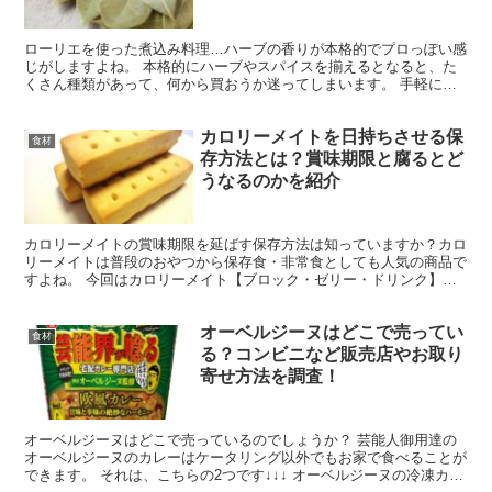
ローリエを使った煮込み料理…ハーブの香りが本格的でプロっぽい感
じがしますよね。 本格的にハーブやスパイスを揃えるとなると、た
くさん種類があって、何から買おうか迷ってしまいます。 手軽に使
えるミックススパイスもあるので、ローリエを常備している...
カロリーメイトを日持ちさせる保
食材
存方法とは？賞味期限と腐るとど
うなるのかを紹介
カロリーメイトの賞味期限を延ばす保存方法は知っていますか？カロ
リーメイトは普段のおやつから保存食・非常食としても人気の商品で
すよね。 今回はカロリーメイト【ブロック・ゼリー・ドリンク】の
保存方法と賞味期限、傷み始めたサインや腐るとどうなるの...
オーベルジーヌはどこで売ってい
食材
る？コンビニなど販売店やお取り
寄せ方法を調査！
オーベルジーヌはどこで売っているのでしょうか？ 芸能人御用達の
オーベルジーヌのカレーはケータリング以外でもお家で食べることが
できます。 それは、こちらの2つです↓↓↓ オーベルジーヌの冷凍カレ