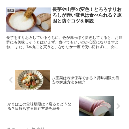
ーのお取り寄せ オーベルジーヌ監修の日清のカレー...
長芋や山芋の変色！とろろすりお
食材
ろしが赤い変色は食べられる？原
因と防ぐコツを解説
長芋をすりおろしているうちに、色が赤っぽく変色してくると、お世
辞にも美味しそうとはいえず、食べてもいいのか心配になりますよ
ね。 また、1本丸ごと買うと、なかなか一度で使い切れずに、次に使
うとき冷蔵庫から出すと、切り口が赤っぽくなっていて、こ...
八宝菜は冷凍保存できる？賞味期限の目
安や解凍方法を紹介
かまぼこの賞味期限は？腐るとどうな
る？日持ちする保存方法を紹介