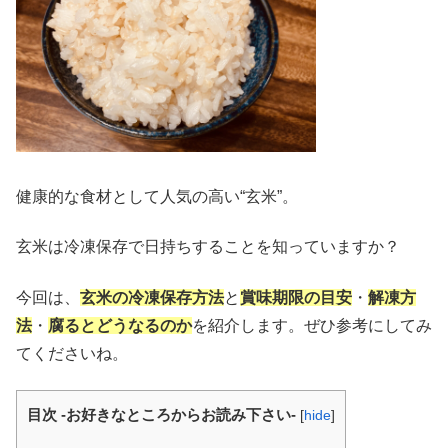
健康的な食材として人気の高い“玄米”。
玄米は冷凍保存で日持ちすることを知っていますか？
今回は、
玄米の冷凍保存方法
と
賞味期限の目安
・
解凍方
法
・
腐るとどうなるのか
を紹介します。ぜひ参考にしてみ
てくださいね。
目次 -お好きなところからお読み下さい-
[
hide
]