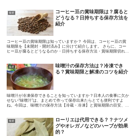
コーヒー豆の賞味期限は？腐ると
食材
どうなる？日持ちする保存方法を
紹介
コーヒー豆の賞味期限は知っていますか？ 今回は、コーヒー豆の賞
味期限を【未開封・開封済み】に分けて紹介します。 さらに、コー
ヒー豆が腐るとどうなるのか・日持ちする保存方法・賞味期限切れの
コーヒー豆の活用術もまとめましたので、ぜひ参考にしてみ...
味噌汁の保存方法は？冷凍でき
食材
る？賞味期限と解凍のコツを紹介
味噌汁が冷凍保存できることを知っていますか？日本人の食事に欠か
せない“味噌汁”は、まとめて作って保存出来たらとても便利ですよ
ね。今回は、味噌汁の保存方法【冷蔵・冷凍】と賞味期限の目安、解
凍方法、腐るとどうなるのかを紹介します。ぜひ参考にして...
ローリエは代用できる？？ナツメ
食材
グやオレガノなどのハーブが効果
的？