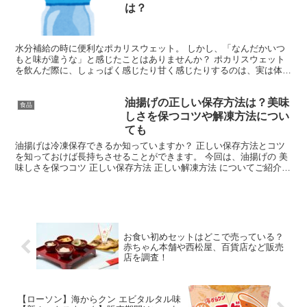
は？
水分補給の時に便利なポカリスウェット。 しかし、「なんだかいつ
もと味が違うな」と感じたことはありませんか？ ポカリスウェット
を飲んだ際に、しょっぱく感じたり甘く感じたりするのは、実は体調
の変化によるものかもしれません。 そこで今回は、 ポカ...
油揚げの正しい保存方法は？美味
食品
しさを保つコツや解凍方法につい
ても
油揚げは冷凍保存できるか知っていますか？ 正しい保存方法とコツ
を知っておけば長持ちさせることができます。 今回は、油揚げの 美
味しさを保つコツ 正しい保存方法 正しい解凍方法 についてご紹介し
ます。 油揚げの美味しさを保つコツは？ 油揚げの...
お食い初めセットはどこで売っている？
赤ちゃん本舗や西松屋、百貨店など販売
店を調査！
【ローソン】海からクン エビタルタル味