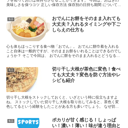
ツを知っておけば長持ちさせることができます。 今回は、おはぎの
美味しさを保つコツ 正しい保存方法 保存別の日持ち期間 についてご
紹介します。 おはぎの美味しさを保つコツは？ お...
おでんにお餅をそのまま入れても
食品
大丈夫？入れるタイミングや下ご
しらえの仕方も
心も体もほっこりする食べ物「おでん」。 おでんに餅巾着を入れる
こと自体は一般的ですが、そのままお餅をいれることはできるのでし
ょうか？ そこで今回は、 おでんに餅をそのまま入れるとどうなるか
お餅を鍋に入れるタイミング 餅巾着の下ごしらえの仕...
切り干し大根が茶色に変色！食べ
食品
ても大丈夫？変色を防ぐ方法やレ
シピも紹介
切り干し大根をストックしておくと、いざという時に役立ちますよ
ね。 ストックしていた切り干し大根を取り出してみると、茶色く変
色してるという経験をしたことがある方も多いでしょう。 なぜ切り
干し大根が茶色く変色するのでしょうか。 変色してしまった...
ポカリが甘く感じる！しょっぱ
食品
い！濃い！薄い！味が違う理由と