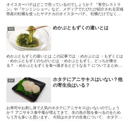
オイスターパテはどこで売っているのでしょうか？ 『青空レストラ
ン』や『ケンミンショー』など、メディアでたびたび紹介される宮城
県産の牡蠣を使ったヤマナカのオイスターパテ。 牡蠣だけでなく、
蔵王山麓バター、秋保ワイナリーの白ワインなど宮城県の素...
めかぶともずくの違いとは
食材
めかぶともずくの違いとは この記事では ・めかぶとは ・もずくとは
・めかぶともずくのちがいとは ・めかぶともずく、どっちが痩せ
る？ ・めかぶともずくを食べ過ぎるとどうなる？ についてまとめま
した。 結論 めかぶともずくの違い 種類と味や食...
ホタテにアニサキスはいない？他
食材
の寄生虫はいる？
お寿司やお刺し身で人気のホタテにアニサキスはいないのでしょう
か？ アニサキス食中毒が増えてきて、生の魚介類を食べるのをため
らう方も多いと思います。 今回はホタテの生食について、 ホタテに
アニサキスはいない？ 他の寄生虫のリスク ホタテの生食...