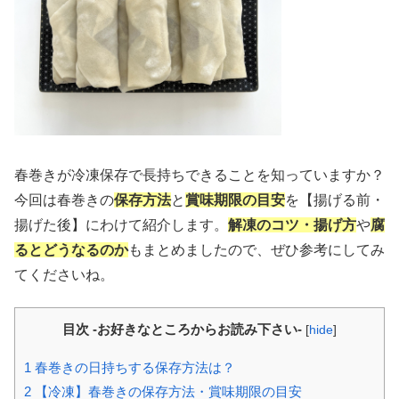
春巻きが冷凍保存で長持ちできることを知っていますか？
今回は春巻きの
保存方法
と
賞味期限の目安
を【揚げる前・
揚げた後】にわけて紹介します。
解凍のコツ・揚げ方
や
腐
るとどうなるのか
もまとめましたので、ぜひ参考にしてみ
てくださいね。
目次 -お好きなところからお読み下さい-
[
hide
]
1
春巻きの日持ちする保存方法は？
2
【冷凍】春巻きの保存方法・賞味期限の目安