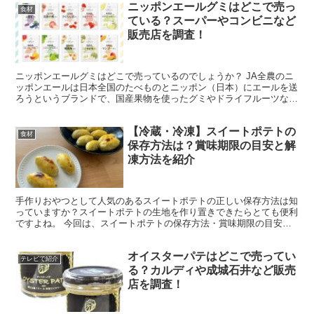
ニッポンエールグミはどこで売っ
食材
ている？スーパーやコンビニなど
販売店を調査！
ニッポンエールグミはどこで売っているのでしょうか？ JA全農のニ
ッポンエールは日本全国のたべものとニッポン（日本）にエールを送
ろうというブランドで、国産果物を使ったグミやドライフルーツなど
があります。 とくにグミは47都道府県それぞれの果物...
【冷蔵・冷凍】スイートポテトの
食材
保存方法は？賞味期限の目安と解
凍方法を紹介
手作りおやつとして人気のあるスイートポテトの正しい保存方法は知
っていますか？スイートポテトの生地を作り置きできたらとても便利
ですよね。 今回は、スイートポテトの保存方法・賞味期限の目安・
解凍のコツ・腐るとどうなるのかを紹介します。ぜひ、参考...
オイスターパテはどこで売ってい
テレビで紹介
る？カルディや成城石井など販売
店を調査！