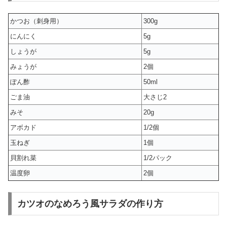
かつお（刺身用）
300g
にんにく
5g
しょうが
5g
みょうが
2個
ぽん酢
50ml
ごま油
大さじ2
みそ
20g
アボカド
1/2個
玉ねぎ
1個
貝割れ菜
1/2パック
温度卵
2個
カツオのなめろう風サラダの作り方