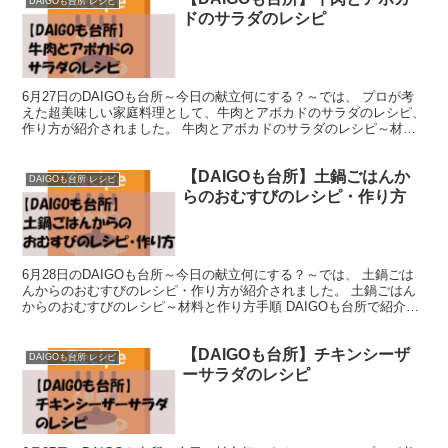
DAIGOも台所 レシピ
ドのサラダのレシピ
6月27日のDAIGOも台所～今日の献立何にする？～では、 プロが考
えた超美味しい家庭料理として、牛肉とアボカドのサラダのレシピ、
作り方が紹介されました。 牛肉とアボカドのサラダのレシピ～材料
と作り方手順 DAIGOも台所で紹介された『牛肉...
【DAIGOも台所】土鍋ごはんか
DAIGOも台所 レシピ
らのおむすびのレシピ・作り方
6月28日のDAIGOも台所～今日の献立何にする？～では、 土鍋ごは
んからのおむすびのレシピ・作り方が紹介されました。 土鍋ごはん
からのおむすびのレシピ～材料と作り方手順 DAIGOも台所で紹介さ
れた『土鍋ごはんからのおむすび』のレシピ、材...
【DAIGOも台所】チキンシーザ
DAIGOも台所 レシピ
ーサラダのレシピ