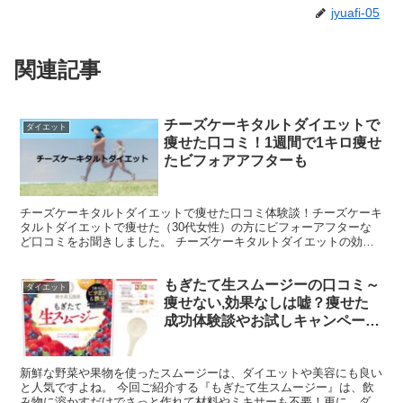
jyuafi-05
関連記事
チーズケーキタルトダイエットで
ダイエット
痩せた口コミ！1週間で1キロ痩せ
たビフォアアフターも
チーズケーキタルトダイエットで痩せた口コミ体験談！チーズケーキ
タルトダイエットで痩せた（30代女性）の方にビフォーアフターな
ど口コミをお聞きしました。 チーズケーキタルトダイエットの効果
はいつから？ チーズケーキタルトダイエットの効果は1週...
もぎたて生スムージーの口コミ～
ダイエット
痩せない,効果なしは嘘？痩せた
成功体験談やお試しキャンペーン
も
新鮮な野菜や果物を使ったスムージーは、ダイエットや美容にも良い
と人気ですよね。 今回ご紹介する『もぎたて生スムージー』は、飲
み物に溶かすだけでさっと作れて材料やミキサーも不要！更に、ダイ