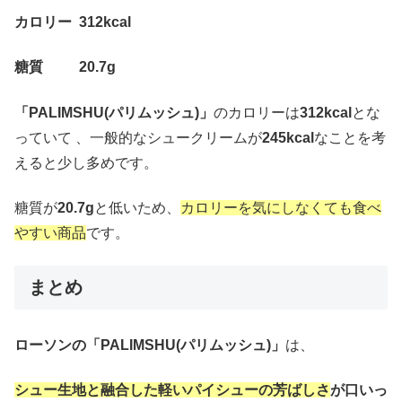
カロリー 312kcal
糖質 20.7g
「PALIMSHU(パリムッシュ)」
のカロリーは
312kcal
とな
っていて 、一般的なシュークリームが
245kcal
なことを考
えると少し多めです。
糖質が
20.7g
と低いため、
カロリーを気にしなくても食べ
やすい商品
です。
まとめ
ローソンの「PALIMSHU(パリムッシュ)」
は、
シュー生地と融合した
軽いパイシューの芳ばしさ
が口いっ