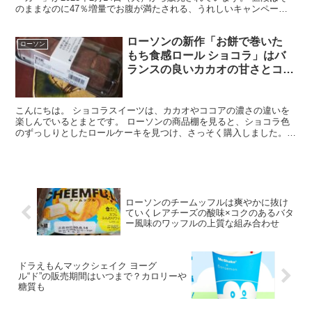
のままなのに47％増量でお腹が満たされる、うれしいキャンペーン
です。 1週間限定＆数量限定ということで、なんと...
ローソンの新作「お餅で巻いた
ローソン
もち食感ロール ショコラ」はバ
ランスの良いカカオの甘さとコク
を楽しめるチョコ好きにおすすめ
のスイーツ
こんにちは。 ショコラスイーツは、カカオやココアの濃さの違いを
楽しんでいるとまとです。 ローソンの商品棚を見ると、ショコラ色
のずっしりとしたロールケーキを見つけ、さっそく購入しました。
今回は、ローソンの「お餅で巻いたもち食感ロール ショコ...
ローソンのチームッフルは爽やかに抜け
ていくレアチーズの酸味×コクのあるバタ
ー風味のワッフルの上質な組み合わせ
ドラえもんマックシェイク ヨーグ
ル“ド”の販売期間はいつまで？カロリーや
糖質も