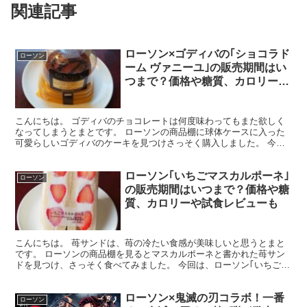
関連記事
ローソン×ゴディバの｢ショコラド
ローソン
ーム ヴァニーユ｣の販売期間はい
つまで？価格や糖質、カロリーや
試食レビューも
こんにちは。 ゴディバのチョコレートは何度味わってもまた欲しく
なってしまうとまとです。 ローソンの商品棚に球体ケースに入った
可愛らしいゴディバのケーキを見つけさっそく購入しました。 今回
は、ローソン×ゴディバ｢ショコラドーム ヴァーニュ｣の...
ローソン｢いちごマスカルポーネ｣
ローソン
の販売期間はいつまで？価格や糖
質、カロリーや試食レビューも
こんにちは。 苺サンドは、苺の冷たい食感が美味しいと思うとまと
です。 ローソンの商品棚を見るとマスカルポーネと書かれた苺サン
ドを見つけ、さっそく食べてみました。 今回は、ローソン｢いちごマ
スカルポーネ｣の販売期間、試食レビュー、カロリーと糖...
ローソン×鬼滅の刃コラボ！一番
ローソン