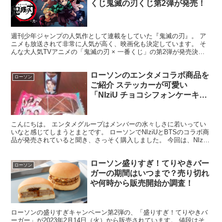
くじ鬼滅の刃くじ第2弾が発売！
週刊少年ジャンプの人気作として連載をしていた『鬼滅の刃』。 ア
ニメも放送されて非常に人気が高く、映画化も決定しています。 そ
んな大人気TVアニメの「鬼滅の刃 × 一番くじ」の第2弾が発売決定
しました！ ＜お知らせ＞ 【一番くじ 鬼滅の刃 ～...
ローソンのエンタメコラボ商品を
ローソン
ご紹介 ステッカーが可愛い
「NIziU チョコシフォンケーキ」
& フォルムがクールな「BTS HY
ゴールドブリューアメリカーノ」
こんにちは。 エンタメグループはメンバーの水々しさに若いってい
いなと感じてしまうとまとです。 ローソンでNIziUとBTSのコラボ商
品が発売されていると聞き、さっそく購入しました。 今回は、NIziu
「チョコシフォンケーキ」とBTS「HY...
ローソン盛りすぎ！てりやきバー
ローソン
ガーの期間はいつまで？売り切れ
や何時から販売開始か調査！
ローソンの盛りすぎキャンペーン第2弾の、「盛りすぎ！てりやきバ
ーガー」が2023年2月14日（火）から販売されています。 値段はそ