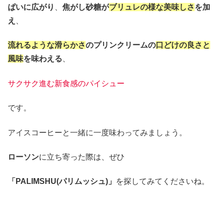
ぱいに広がり
、
焦がし砂糖が
ブリュレの様な美味しさ
を加
え
、
流れるような滑らかさ
のプリンクリームの
口どけの良さと
風味
を味わえる
、
サクサク進む新食感のパイシュー
です。
アイスコーヒーと一緒に一度味わってみましょう。
ローソン
に立ち寄った際は、ぜひ
「PALIMSHU(パリムッシュ)」
を探してみてくださいね。