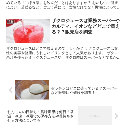
めている「ごぼう茶」を飲んだことはありますか？ おいしい、健康
によい、若返るなど、ごぼう茶には、女性だけでなく男性にとっても
嬉しい効果があるんだとか？！ 今回は、ごぼう茶の特徴、...
ザクロジュースは業務スーパーや
食材
カルディ、イオンなどどこで買え
る？？販売店を調査
ザクロジュースはどこで買えるのでしょうか？ ザクロジュースは女
性の美容や健康にうれしいドリンクとして人気があります。 ザクロ
果汁を使ったミックスジュースや、ザクロ酢はスーパーなどで見かけ
ますが、今回は100％ザクロジュースの販売店や気になる...
ゼラチンはどこに売っている？スーパー
など販売店や値段を調査！
れんこんの日持ち・賞味期限は何日？常
温・冷凍・冷蔵での保存方法や長持ちさ
せる方法についても