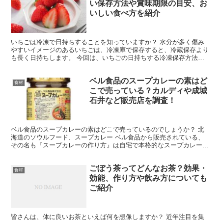
い保存方法や賞味期限の目安、お
いしい食べ方を紹介
いちごは冷凍で日持ちすることを知っていますか？ 水分が多く傷み
やすいイメージのあるいちごは、冷凍庫で保存すると、冷蔵保存より
も長く日持ちします。 今回は、いちごの日持ちする冷凍保存方法や
賞味期限の目安について紹介します。 冷凍いちごのおいし...
ベル食品のスープカレーの素はど
食材
こで売っている？カルディや成城
石井など販売店を調査！
ベル食品のスープカレーの素はどこで売っているのでしょうか？ 北
海道のソウルフード、スープカレー ベル食品から販売されている、
その名も『スープカレーの作り方』は自宅で本格的なスープカレーが
作れるペーストです。 パッケージの表側に作り方がデザイ...
ごぼう茶ってどんなお茶？効果・
食材
効能、作り方や飲み方についても
ご紹介
皆さんは、体に良いお茶といえば何を想像しますか？ 近年注目を集