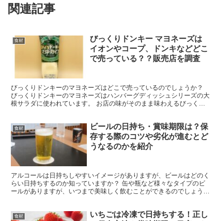
関連記事
びっくりドンキー マヨネーズは
食材
イオンやコープ、ドンキなどどこ
で売っている？？販売店を調査
びっくりドンキーのマヨネーズはどこで売っているのでしょうか？
びっくりドンキーのマヨネーズはハンバーグディッシュシリーズの大
根サラダに使われています。 お店の味がそのまま味わえるびっくり
ドンキー マヨネーズがどこで売っているのか、販売店を調...
ビールの日持ち・賞味期限は？保
食材
存する際のコツや劣化が進むとど
うなるのかを紹介
アルコールは日持ちしやすいイメージがありますが、ビールはどのく
らい日持ちするのか知っていますか？ 缶や瓶など様々なタイプのビ
ールがありますが、いつまで美味しく飲むことができるのでしょう
か？ 今回は、ビールの日持ち・賞味期限の目安について紹介...
いちごは冷凍で日持ちする！正し
食材