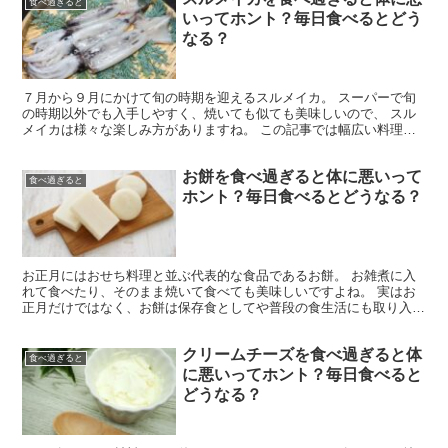
食べ過ぎると
いってホント？毎日食べるとどう
なる？
７月から９月にかけて旬の時期を迎えるスルメイカ。 スーパーで旬
の時期以外でも入手しやすく、焼いても似ても美味しいので、 スル
メイカは様々な楽しみ方がありますね。 この記事では幅広い料理で
活躍する スルメイカを適量食べた時の効果 スルメイカを...
お餅を食べ過ぎると体に悪いって
食べ過ぎると
ホント？毎日食べるとどうなる？
お正月にはおせち料理と並ぶ代表的な食品であるお餅。 お雑煮に入
れて食べたり、そのまま焼いて食べても美味しいですよね。 実はお
正月だけではなく、お餅は保存食としてや普段の食生活にも取り入れ
ることが可能で、お正月以外のレシピも沢山あるようです。...
クリームチーズを食べ過ぎると体
食べ過ぎると
に悪いってホント？毎日食べると
どうなる？