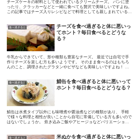
チーズケーキの材料として使われているクリームチーズ。 パンに塗
ったり、クラッカーなどと一緒に食べても贅沢で美味しいですよね。
この記事ではチーズ入りレシピなどで料理としても親しまれている
クリームチーズを適量食べた時の効果 クリームチーズを...
チーズを食べ過ぎると体に悪いっ
食べ過ぎると
てホント？毎日食べるとどうな
る？
牛乳からできていて、形や種類も豊富なチーズ。 最近では自宅で手
作りチーズを楽しむ方も多いようです。 そのまま食べるのはもちろ
んのこと、調理されたグラタンやピザなども美味しいですよね！ こ
の記事では発酵食品として健康効果が期待されている チー...
鯖缶を食べ過ぎると体に悪いって
食べ過ぎると
ホント？毎日食べるとどうなる？
鯖缶は水煮タイプ以外にも味噌煮や醤油煮などの種類があり、 手軽
で様々な料理と相性が良いことから自宅に常備している方も多いので
はないでしょうか。 炊き込みご飯やアヒージョなどバリエーション
豊富で、鯖缶があるだけで助かりますよね。 では鯖缶には...
米ぬかを食べ過ぎると体に悪いっ
食べ過ぎると