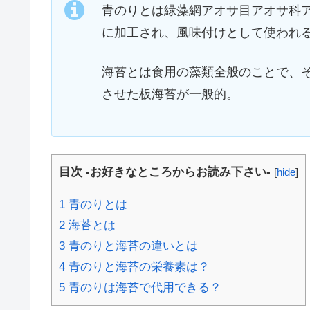
青のりとは緑藻網アオサ目アオサ科
に加工され、風味付けとして使われ
海苔とは食用の藻類全般のことで、
させた板海苔が一般的。
目次 -お好きなところからお読み下さい-
[
hide
]
1
青のりとは
2
海苔とは
3
青のりと海苔の違いとは
4
青のりと海苔の栄養素は？
5
青のりは海苔で代用できる？