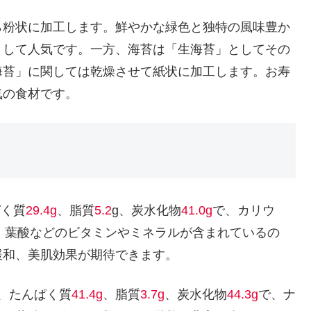
ら粉状に加工します。鮮やかな緑色と独特の風味豊か
として人気です。一方、海苔は「生海苔」としてその
海苔」に関しては乾燥させて紙状に加工します。お寿
気の食材です。
ぱく質
29.4g
、脂質
5.2
g、炭水化物
41.0g
で、カリウ
・葉酸などのビタミンやミネラルが含まれているの
緩和、美肌効果が期待できます。
、たんぱく質
41.4g
、脂質
3.7g
、炭水化物
44.3g
で、ナ