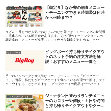
【朝定食】なか卯の朝食メニュー
ファミレス/牛丼/うどん/中華
～モーニングできる時間帯は何時
から何時まで？
うどん・丼ものが人気でおなじみのなか卯では、モーニングの時間帯
に提供されている朝定食があります。 なか卯のモーニングタイムの
朝定食は、メニューが充実していて色々な朝食を楽しめることや、リ
ーズナブルで楽しめるということでとても人気です！ 今回...
ビッグボーイ持ち帰りテイクアウ
ビックボーイ
トのネット予約の注文方法を解
説！おすすめメニュー一覧も
手ごねハンバーグが大人気なファミリーレストラン「ビッグボー
イ」。普段、私たちがビッグボーイで食べている料理の一部は、テイ
クアウトすることが出来ます。 ビッグボーイの商品はウーバーイー
ツでデリバリーできます。 ビッグボーイのテイクアウトメニュ...
ジョナサン日替わりランチメニュ
ファミレス/牛丼/うどん/中華
ーのカロリーや値段～土日や時間
と持ち帰りテイクアウトやクーポ
ン情報も