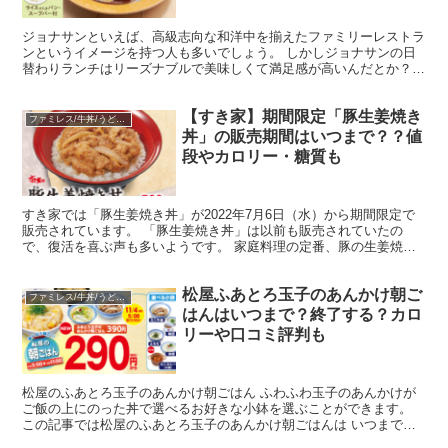
ジョナサンといえば、高級志向な和洋中を揃えたファミリーレストラ
ンというイメージを持つ人も多いでしょう。 しかしジョナサンの日
替わりランチはリーズナブルで美味しくて満足感が高いんだとか？！
今回は、ジョナサンの日替わりランチメニューの値段やカ...
【すき家】期間限定「豚生姜焼き
ファミレス/牛丼/うどん/中華
丼」の販売期間はいつまで？？値
段やカロリー・糖質も
すき家では「豚生姜焼き丼」が2022年7月6日（水）から期間限定で
販売されています。 「豚生姜焼き丼」は以前も販売されていたの
で、復活を喜ぶ声も多いようです。 家庭料理の定番、豚の生姜焼き
が丼になった「豚生姜焼き丼」について、 販売期間はい...
松屋ふあとろ玉子のあんかけ朝ご
ファミレス/牛丼/うどん/中華
はんはいつまで？終了する？カロ
リーや口コミ評判も
松屋のふあとろ玉子のあんかけ朝ごはん ふわふわ玉子のあんかけが
ご飯の上にのった丼で選べるお好きな小鉢を選ぶことができます。
この記事では松屋のふあとろ玉子のあんかけ朝ごはんは いつまで？
終了する？ 選べる小鉢 カロリー 持帰りテイクアウトは...