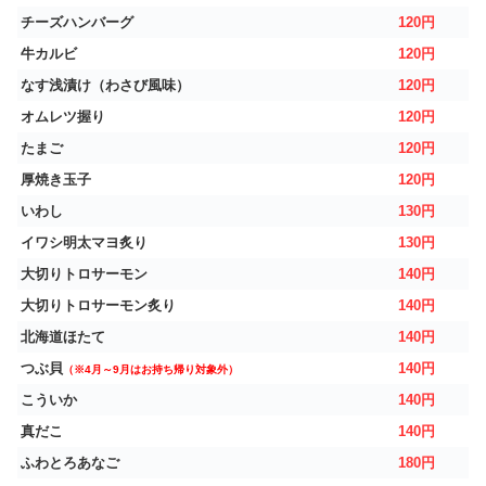
チーズハンバーグ
120円
牛カルビ
120円
なす浅漬け（わさび風味）
120円
オムレツ握り
120円
たまご
120円
厚焼き玉子
120円
いわし
130円
イワシ明太マヨ炙り
130円
大切りトロサーモン
140円
大切りトロサーモン炙り
140円
北海道ほたて
140円
つぶ貝
140円
（※4月～9月はお持ち帰り対象外）
こういか
140円
真だこ
140円
ふわとろあなご
180円