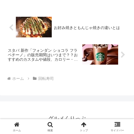
お好み焼きともんじゃ焼きの違いとは
スタバ 新作「フォンダン ショコラ フラ
ペチーノ」の販売期間はいつまで？？お
すすめのカスタムや値段、カロリー・糖
質も
ホーム
回転寿司
グルメくりっぷ
© 2020 グルメくりっぷ.
ホーム
検索
トップ
サイドバー