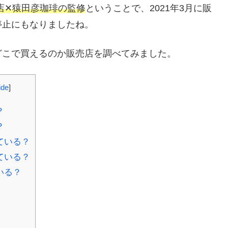
店✕猿田彦珈琲の監修
ということで、2021年3月に販
停止にもなりましたね。
どこで買えるのか販売店を調べてみました。
ide
]
？
？
ている？
ている？
いる？