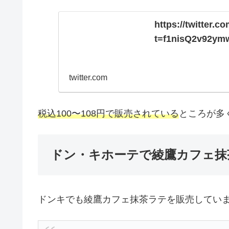
https://twitter.
t=f1nisQ2v92y
twitter.com
税込100〜108円で販売されている
ところが多
ドン・キホーテで綾鷹カフェ抹
ドンキでも綾鷹カフェ抹茶ラテを販売してい