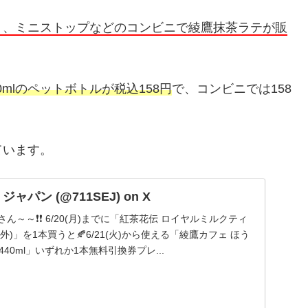
ト、ミニストップなどのコンビニで綾鷹抹茶ラテが販
40mlのペットボトルが税込158円
で、コンビニでは158
ています。
パン (@711SEJ) on X
皆さん～～❗️❗️ 6/20(月)までに「紅茶花伝 ロイヤルミルクティ
象外)」を1本買うと🍂6/21(火)から使える「綾鷹カフェ ほう
40ml」いずれか1本無料引換券プレ...