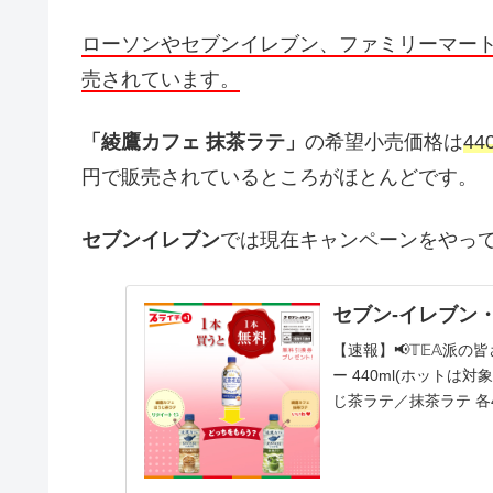
ローソンやセブンイレブン、ファミリーマー
売されています。
「綾鷹カフェ 抹茶ラテ」
の希望小売価格は
4
円で販売されているところがほとんどです。
セブンイレブン
では現在キャンペーンをやっ
セブン‐イレブン・ジャ
【速報】📢𝕋𝔼𝔸派の
ー 440ml(ホットは対
じ茶ラテ／抹茶ラテ 各4