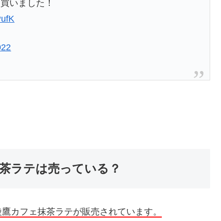
速買いました！
PufK
022
茶ラテは売っている？
綾鷹カフェ抹茶ラテが販売されています。