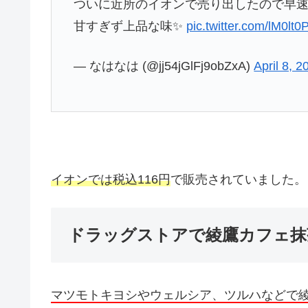
ついに近所のイオンで売り出したので早
甘すぎず上品な味✨
pic.twitter.com/lM0lt0
— なはなは (@jj54jGlFj9obZxA)
April 8, 2
イオンでは税込116円
で販売されていました。
ドラッグストアで綾鷹カフェ抹
マツモトキヨシやウェルシア、ツルハなどで