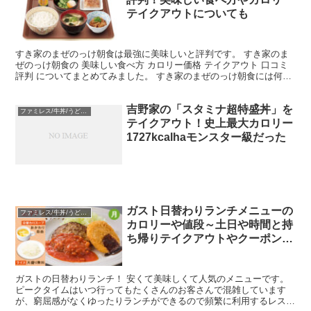
テイクアウトについても
すき家のまぜのっけ朝食は最強に美味しいと評判です。 すき家のま
ぜのっけ朝食の 美味しい食べ方 カロリー価格 テイクアウト 口コミ
評判 についてまとめてみました。 すき家のまぜのっけ朝食には何が
セットになる？内容を確認 すき家の朝定食「まぜの...
吉野家の「スタミナ超特盛丼」を
ファミレス/牛丼/うどん/中華
テイクアウト！史上最大カロリー
1727kcalhaモンスター級だった
ガスト日替わりランチメニューの
ファミレス/牛丼/うどん/中華
カロリーや値段～土日や時間と持
ち帰りテイクアウトやクーポン情
報も
ガストの日替わりランチ！ 安くて美味しくて人気のメニューです。
ピークタイムはいつ行ってもたくさんのお客さんで混雑しています
が、窮屈感がなくゆったりランチができるので頻繁に利用するレスト