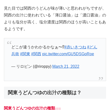
見た目では関西のうどんが味が薄いと思われがちですが、
関西の出汁に使われている「薄口醤油」は「濃口醤油」の
よりも塩分が高く、塩分濃度は関西のほうが高いこともあ
るようです。
どこが違うかわかるかなぁ〜⁉️
#赤いきつね
#どん
兵衛
#関東
#関西
pic.twitter.com/GU5DSGoRoe
— リロピン (@riroppy)
March 21, 2022
関東うどんつゆの出汁の種類は？
関東うどんつゆの出汁の種類↓↓↓