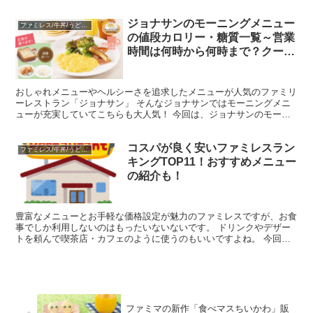
ランです。 今回は、ガストの日替わりランチメニューの値...
ジョナサンのモーニングメニュー
ファミレス/牛丼/うどん/中華
の値段カロリー・糖質一覧～営業
時間は何時から何時まで？クーポ
ン情報も
おしゃれメニューやヘルシーさを追求したメニューが人気のファミリ
ーレストラン「ジョナサン」 そんなジョナサンではモーニングメニ
ューが充実していてこちらも大人気！ 今回は、ジョナサンのモーニ
ングメニューの値段やカロリー糖質、営業時間、クーポン情...
コスパが良く安いファミレスラン
ファミレス/牛丼/うどん/中華
キングTOP11！おすすめメニュー
の紹介も！
豊富なメニューとお手軽な価格設定が魅力のファミレスですが、お食
事でしか利用しないのはもったいないないです。 ドリンクやデザー
トを頼んで喫茶店・カフェのように使うのもいいですよね。 今回
は、コスパのよい安いファミレスランキングTOP11と、デ...
ファミマの新作「食べマスちいかわ」販