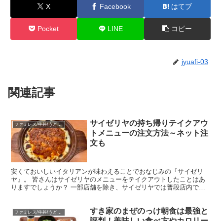
X
Facebook
はてブ
Pocket
LINE
コピー
jyuafi-03
関連記事
サイゼリヤの持ち帰りテイクアウ
ファミレス/牛丼/うどん/中華
トメニューの注文方法～ネット注
文も
安くておいしいイタリアンが味わえることでおなじみの『サイゼリ
ヤ』。 皆さんはサイゼリヤのメニューをテイクアウトしたことはあ
りますでしょうか？ 一部店舗を除き、サイゼリヤでは普段店内で食
べている料理をテイクアウトすることが出来ます。 サイゼリ...
すき家のまぜのっけ朝食は最強と
ファミレス/牛丼/うどん/中華
評判！美味しい食べ方やカロリー