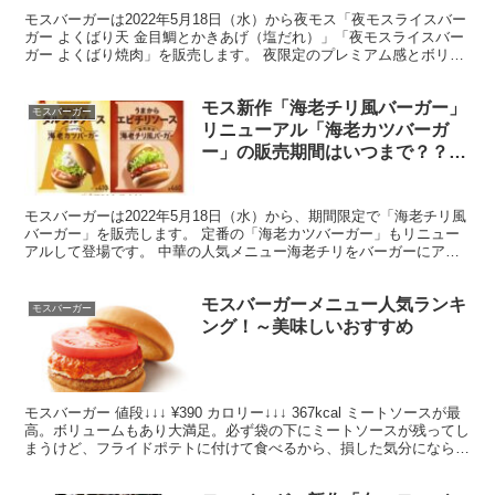
モスバーガーは2022年5月18日（水）から夜モス「夜モスライスバー
糖質も
ガー よくばり天 金目鯛とかきあげ（塩だれ）」「夜モスライスバー
ガー よくばり焼肉」を販売します。 夜限定のプレミアム感とボリュ
ーム感のある「夜モスライスバーガー よくばり...
モス新作「海老チリ風バーガー」
モスバーガー
リニューアル「海老カツバーガ
ー」の販売期間はいつまで？？値
段やカロリー・糖質も
モスバーガーは2022年5月18日（水）から、期間限定で「海老チリ風
バーガー」を販売します。 定番の「海老カツバーガー」もリニュー
アルして登場です。 中華の人気メニュー海老チリをバーガーにアレ
ンジした「海老チリ風バーガー」、コク深いソースに...
モスバーガーメニュー人気ランキ
モスバーガー
ング！～美味しいおすすめ
モスバーガー 値段↓↓↓ ¥390 カロリー↓↓↓ 367kcal ミートソースが最
高。ボリュームもあり大満足。必ず袋の下にミートソースが残ってし
まうけど、フライドポテトに付けて食べるから、損した気分にならな
い。テイクアウトして１０分もたた...