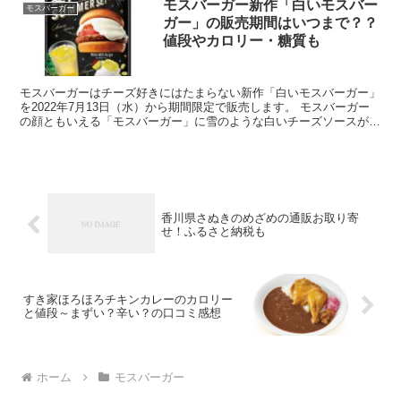
モスバーガー新作「白いモスバー
モスバーガー
ガー」の販売期間はいつまで？？
値段やカロリー・糖質も
モスバーガーはチーズ好きにはたまらない新作「白いモスバーガー」
を2022年7月13日（水）から期間限定で販売します。 モスバーガー
の顔ともいえる「モスバーガー」に雪のような白いチーズソースがた
っぷりとかかった「白いモスバーガー」について 販...
香川県さぬきのめざめの通販お取り寄
せ！ふるさと納税も
すき家ほろほろチキンカレーのカロリー
と値段～まずい？辛い？の口コミ感想
ホーム
モスバーガー