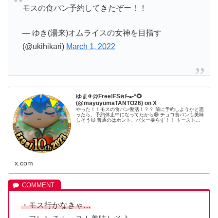
モスの食パン予約してきたぞー！！
— ゆき(湯来)オムライスの女神を目指す
(@ukihikari)
March 1, 2022
ゆま✈@Free!FSฅ۶•ﻌ•*🌻
(@mayuyumaTANTO26) on X
やった！！モスの食パン復活！？？ 前に予約しようかと思
ったら、予約休止中になってたから😅 チョコ食パンも美味
しそう😋 普通のはホント、バター要らず！！ トーストす
るだけでめっちゃ美味しかったからなぁ☺️
x.com
・モス行かなきゃ…