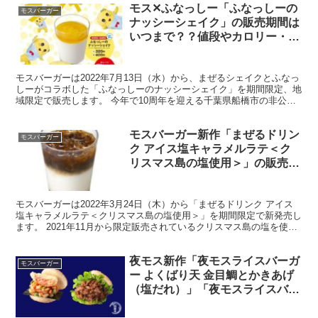
モス✕ふなっしー「ふなっしーの
モスバーガー
ナッシーシェイク」の販売期間は
いつまで？？値段やカロリー・糖
質も
モスバーガーは2022年7月13日（水）から、まぜるシェイクとふなっ
しーがコラボした「ふなっしーのナッシーシェイク」を期間限定、地
域限定で販売します。 今年で10周年を迎える千葉県船橋市の非公認
キャラクターふなっしーがモスシェイクになりまし...
モスバーガー新作「まぜるドリン
モスバーガー
ク アイス塩キャラメルラテ＜ク
リスマス島の塩使用＞」の販売期
間はいつまで？？値段やカロリ
ー・糖質も
モスバーガーは2022年3月24日（木）から「まぜるドリンク アイス
塩キャラメルラテ＜クリスマス島の塩使用＞」を期間限定で新発売し
ます。 2021年11月から限定販売されているクリスマス島の塩を使っ
た「塩キャラメルラテ＜クリスマス島の塩使用...
夜モス新作「夜モスライスバーガ
モスバーガー
ー よくばり天 金目鯛とかきあげ
（塩だれ）」「夜モスライスバー
ガー よくばり焼肉」の販売期間
はいつまで？？値段やカロリー・