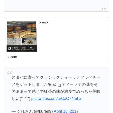
X on X
x.com
スタバに寄ってクラシックティーラテフラペチー
ノをゲットしました٩( 'ω' )وティーラテの味をそ
のままって感じで紅茶の味が濃厚でめっちゃ美味
しい(*´꒳`*)
pic.twitter.com/urCxC74mLx
— くれおん (@kuren9)
April 13, 2017