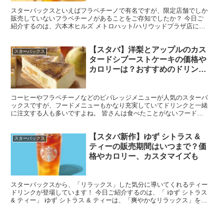
も
スターバックスといえばフラペチーノで有名ですが、限定店舗でしか
販売していないフラペチーノがあることをご存知でしたか？ 今日ご
紹介するのは、六本木ヒルズ メトロハット/ハリウッドプラザ店にあ
る「トロピカル マンゴー パッションフルーツ & テ...
【スタバ】洋梨とアップルのカス
スターバックス
タードシブーストケーキの価格や
カロリーは？おすすめのドリンク
や感想・口コミも
コーヒーやフラペチーノなどのビバレッジメニューが人気のスターバ
ックスですが、フードメニューもかなり充実していてドリンクと一緒
に注文する人も多いですよね。 皆さんは食べたことがないフードメ
ニューで気になっているものありませんか？ 今日ご紹介す...
【スタバ新作】ゆず シトラス &
スターバックス
ティーの販売期間はいつまで？価
格やカロリー、カスタマイズも
スターバックスから、「リラックス」した気分に導いてくれるティー
ドリンクが登場しています！ 今日ご紹介するのは、「 ゆず シトラス
& ティー」 ゆず シトラス & ティーは、「爽やかなリラックス」をコ
ンセプトにしたドリンクで、ティーの味わい...