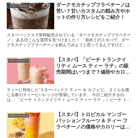
ダークモカチップフラペチーノは
スターバックス
苦い？甘いカスタムの頼み方やホ
ットの作り方レシピをご紹介！
スターバックスで常時販売されている「ダークモカチップフラペチー
ノ」 ある日こんな質問を見つけました！ 「初めてのスタバで、ダー
クモカチップフラペチーノを頼んでみようと思ってるんですけど、こ
れって苦いですか？甘いですか？ちなみに苦いのは苦手で...
【スタバ】「ピーチ トランクイ
スターバックス
リティ ムース ティー ラテ」の販
売期間はいつまで？値段やカロリ
ー・糖質、おすすめカスタマイズ
も
ティーに特化した”スターバックス ティー ＆ カフェ”に、さくらを感
じる春のティービバレッジが登場しています。 今日ご紹介するの
は、 「ピーチ トランクイリティ ムース ティー ラテ 」♪ ピーチ トラ
ンクイリティ ムースティーラテは、ピー...
【スタバ】トロピカル マンゴー
スターバックス
パッションフルーツ & ティー フ
ラペチーノの価格やカロリーは？
おすすめのカスタマイズや口コミ