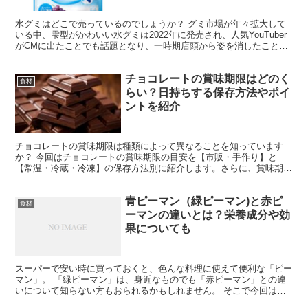
水グミはどこで売っているのでしょうか？ グミ市場が年々拡大して
いる中、雫型がかわいい水グミは2022年に発売され、人気YouTuber
がCMに出たことでも話題となり、一時期店頭から姿を消したことも
ありました。 水グミの姉妹品として、シャリシ...
チョコレートの賞味期限はどのく
食材
らい？日持ちする保存方法やポイ
ントを紹介
チョコレートの賞味期限は種類によって異なることを知っています
か？ 今回はチョコレートの賞味期限の目安を【市販・手作り】と
【常温・冷蔵・冷凍】の保存方法別に紹介します。さらに、賞味期限
が過ぎても食べられるのか・日持ちする保存方法・腐るとどうな...
青ピーマン（緑ピーマン)と赤ピ
食材
ーマンの違いとは？栄養成分や効
果についても
スーパーで安い時に買っておくと、色んな料理に使えて便利な「ピー
マン」。 「緑ピーマン」は、身近なものでも「赤ピーマン」との違
いについて知らない方もおられるかもしれません。 そこで今回は、
青ピーマンの特徴 赤ピーマンの特徴 ピーマンの栄養成...