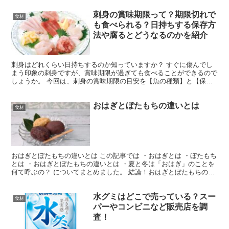
刺身の賞味期限って？期限切れで
食材
も食べられる？日持ちする保存方
法や腐るとどうなるのかを紹介
刺身はどれくらい日持ちするのか知っていますか？ すぐに傷んでし
まう印象の刺身ですが、賞味期限が過ぎても食べることができるので
しょうか。 今回は、刺身の賞味期限の目安を【魚の種類】と【保存
方法】にわけて紹介します。 さらに、賞味期限切れでも食...
おはぎとぼたもちの違いとは
食材
おはぎとぼたもちの違いとは この記事では ・おはぎとは ・ぼたもち
とは ・おはぎとぼたもちの違いとは ・夏と冬は「おはぎ」のことを
何て呼ぶの？ についてまとめました。 結論！おはぎとぼたもちの違
いは季節にあった！ どちらも主にお彼岸に食べら...
水グミはどこで売っている？スー
食材
パーやコンビニなど販売店を調
査！