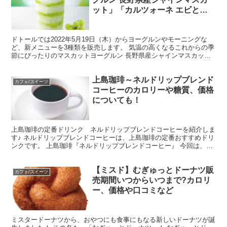
ット」「カルツォーネ エビとほ
うれん草のクリーミーグラタン」
などの販売期間はいつまで？？値
ドトールでは2022年5月19日（木）からヨーグルンやモーニングな
段やカロリー・糖質も
ど、新メニューを3種類を販売します。 気温の高くなるこれからの季
節にぴったりのマスカットヨーグルン 長野県産シャインマスカット
久しぶりに登場のドトールのカルツォーネ、カルツ...
上島珈琲～ネルドリップブレンド
カフェ/スイーツ
コーヒーのカロリーや糖質、価格
についても！
上島珈琲の定番ドリンク ネルドリップブレンドコーヒーを紹介しま
す♪ ネルドリップブレンドコーヒーは、上島珈琲の定番おすすめドリ
ンクです。 上島珈琲『ネルドリップブレンドコーヒー』 今回は、上
島珈琲定番ドリンク ネルドリップブレンドコーヒーの...
【ミスド】むぎゅっとドーナツ販
カフェ/スイーツ
売期間いつからいつまで?カロリ
ー、価格や口コミなど
ミスタードーナツから、おやつにも食事にもなる新しいドーナツが誕