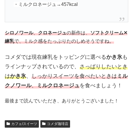
・ミルクロネージュ
→457kcal
シロノワール
、
クロネージュ
の新作は、
ソフトクリーム✕
練乳
で、ミルク感をたっぷりたのしめそうですね。
コメダでは現在練乳をトッピングに選べる
かき氷
も
ラインナップされているので、
さっぱりしたいとき
は
かき氷
、
しっかりスイーツを食べたいときは
ミル
クノワール
、
ミルクロネージュ
を食べましょう！
最後まで読んでいただき、ありがとうございました！
カフェ/スイーツ
コメダ珈琲店