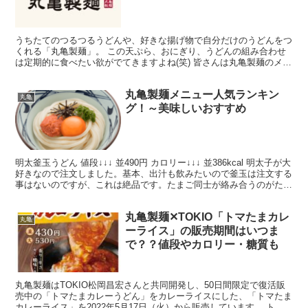
うちたてのつるつるうどんや、好きな揚げ物で自分だけのうどんをつ
くれる「丸亀製麺」。 この天ぷら、おにぎり、うどんの組み合わせ
は定期的に食べたい欲がでてきますよね(笑) 皆さんは丸亀製麺のメニ
ューをテイクアウトしたことはありますでしょうか？ ...
丸亀製麺メニュー人気ランキン
丸亀
グ！～美味しいおすすめ
明太釜玉うどん 値段↓↓↓ 並490円 カロリー↓↓↓ 並386kcal 明太子が大
好きなので注文しました。基本、出汁も飲みたいので釜玉は注文する
事はないのですが、これは絶品です。たまご同士が絡み合うのがたま
りません。 値段とコスパついて ...
丸亀製麺✕TOKIO「トマたまカレ
丸亀
ーライス」の販売期間はいつま
で？？値段やカロリー・糖質も
丸亀製麺はTOKIO松岡昌宏さんと共同開発し、50日間限定で復活販
売中の「トマたまカレーうどん」をカレーライスにした、「トマたま
カレーライス」を2022年5月17日（火）から販売しています。 トマ