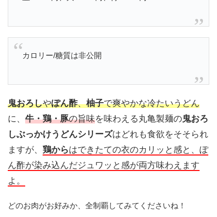
カロリー/糖質は非公開
鬼おろし
や
ぽん酢
、
柚子
で爽やかな冷たいうどん
に、
牛・鶏・豚
の旨味
を味わえる丸亀製麺の
鬼おろ
しぶっかけうどんシリーズ
はどれも食欲をそそられ
ますが、
鶏から
はできたての衣のカリッと感と、ぽ
ん酢が染み込んだジュワッと感が両方味わえます
よ。
どのお肉がお好みか、全制覇してみてくださいね！