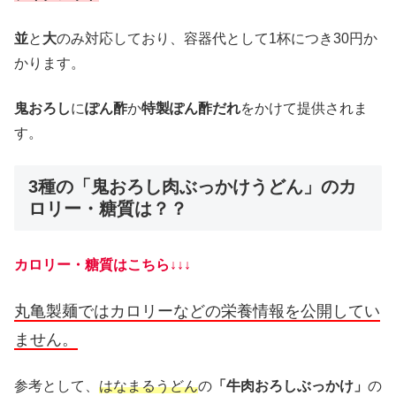
並
と
大
のみ対応しており、容器代として1杯につき30円か
かります。
鬼おろし
に
ぽん酢
か
特製ぽん酢だれ
をかけて提供されま
す。
3種の「鬼おろし肉ぶっかけうどん」のカ
ロリー・糖質は？？
カロリー・糖質はこちら↓↓↓
丸亀製麺ではカロリーなどの栄養情報を公開してい
ません。
参考として、
はなまるうどん
の
「牛肉おろしぶっかけ」
の