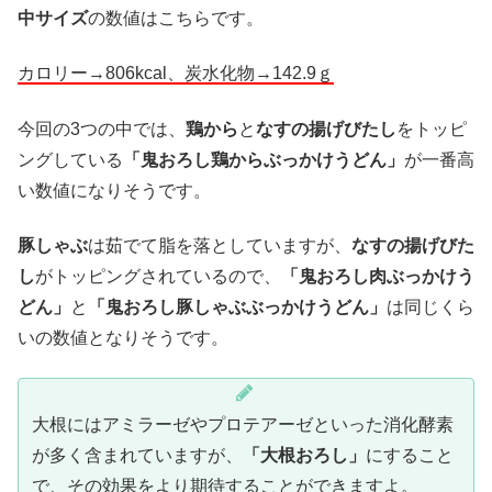
中サイズ
の数値はこちらです。
カロリー→806kcal、炭水化物→142.9ｇ
今回の3つの中では、
鶏から
と
なすの揚げびたし
をトッピ
ングしている
「鬼おろし鶏からぶっかけうどん」
が一番高
い数値になりそうです。
豚しゃぶ
は茹でて脂を落としていますが、
なすの揚げびた
し
がトッピングされているので、
「鬼おろし肉ぶっかけう
どん」
と
「鬼おろし豚しゃぶぶっかけうどん」
は同じくら
いの数値となりそうです。
大根にはアミラーゼやプロテアーゼといった消化酵素
が多く含まれていますが、
「大根おろし」
にすること
で、その効果をより期待することができますよ。