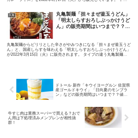
たまカレーうどんをごはんとカレーも楽しめるひ...
丸亀製麺「担々まぜ釜玉うどん」
丸亀
「明太しらすおろしぶっかけうど
ん」の販売期間はいつまで？？値
段やカロリー・糖質も
丸亀製麺からピリリとした辛さがやみつきになる「担々まぜ釜玉うど
ん」と、国産しらすを味わえる「明太しらすおろしぶっかけうどん」
が2022年3月15日（火）に販売されます。 タイプの違う丸亀製麺
「担々まぜ釜玉うどん」「明太しらすおろしぶっかけう...
ドトール 新作「キウイヨーグルン 佐賀県
産ゴールドキウイ」「日向夏のモンブラ
ン」などの販売期間はいつまで？？値段
やカロリー・糖質も
牛すじ肉は業務スーパーで買える？おで
ん用は下処理済みメンブレンが相性抜
群！