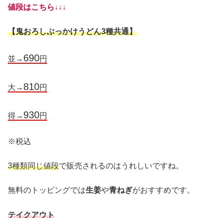
値段はこちら↓↓↓
【鬼おろしぶっかけうどん3種共通】
690
並→
円
810
大→
円
930
得→
円
※税込
3種類同じ値段
で販売されるのはうれしいですね。
無料のトッピングでは
生姜
や
青ねぎ
がおすすめです。
テイクアウト