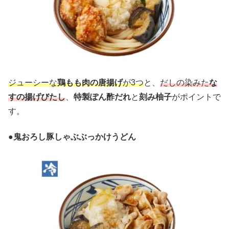
ジューシーな
鶏もも肉の唐揚げ
が3つ
と、
だしの染みた
な
すの揚げびたし
、
特製ぽん酢だれ
と
刻み柚子
がポイントで
す。
●
鬼おろし豚しゃぶぶっかけうどん