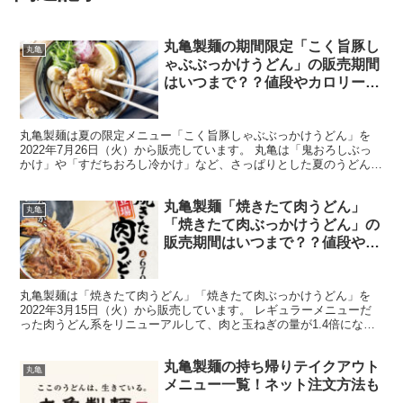
丸亀製麺の期間限定「こく旨豚し
丸亀
ゃぶぶっかけうどん」の販売期間
はいつまで？？値段やカロリー・
糖質も
丸亀製麺は夏の限定メニュー「こく旨豚しゃぶぶっかけうどん」を
2022年7月26日（火）から販売しています。 丸亀は「鬼おろしぶっ
かけ」や「すだちおろし冷かけ」など、さっぱりとした夏のうどんメ
ニューが充実していますね。 お肉がたっぷりなのに爽...
丸亀製麺「焼きたて肉うどん」
丸亀
「焼きたて肉ぶっかけうどん」の
販売期間はいつまで？？値段やカ
ロリー・糖質も
丸亀製麺は「焼きたて肉うどん」「焼きたて肉ぶっかけうどん」を
2022年3月15日（火）から販売しています。 レギュラーメニューだ
った肉うどん系をリニューアルして、肉と玉ねぎの量が1.4倍になり
ました。 牛すき釜玉うどんも焼きたて牛すき釜玉う...
丸亀製麺の持ち帰りテイクアウト
丸亀
メニュー一覧！ネット注文方法も