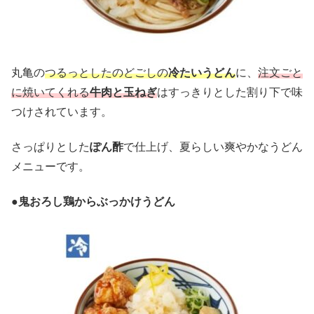
丸亀の
つるっとしたのどごしの
冷たいうどん
に、
注文ごと
に焼いてくれる
牛肉と玉ねぎ
はすっきりとした割り下で味
つけされています。
さっぱりとした
ぽん酢
で仕上げ、夏らしい爽やかなうどん
メニューです。
●
鬼おろし鶏からぶっかけうどん