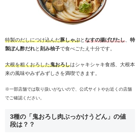
特製のだしにつけ込んだ
豚しゃぶ
と
なすの揚げびたし
、
特
製ぽん酢だれ
と
刻み柚子
で食べごたえ十分です。
大根を粗くおろした
鬼おろし
はシャキシャキ食感、大根本
来の風味やみずみずしさを満喫できます。
※一部店舗では取り扱いがないので、公式サイトやお近くの店舗
でご確認ください。
3種の「鬼おろし肉ぶっかけうどん」の値
段は？？